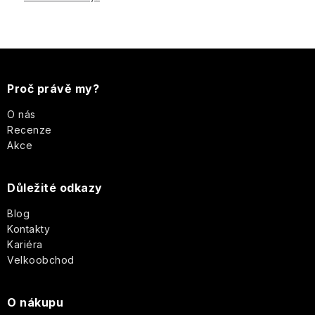
Z
á
Proč právě my?
p
O nás
Recenze
a
Akce
t
Důležité odkazy
í
Blog
Kontakty
Kariéra
Velkoobchod
O nákupu