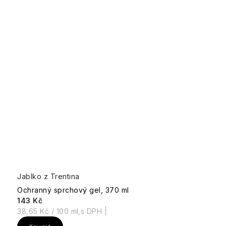
Jablko z Trentina
Ochranný sprchový gel, 370 ml
143 Kč
Měrná
38,65 Kč / 100 ml
cena: