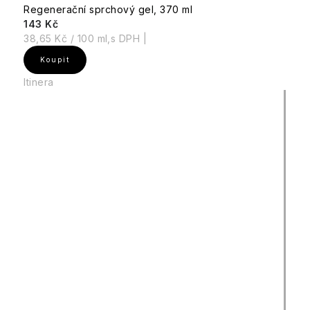
Regenerační sprchový gel, 370 ml
143 Kč
Měrná
38,65 Kč / 100 ml
cena:
Itinera