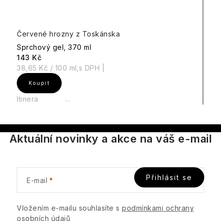
Červené hrozny z Toskánska
Sprchový gel, 370 ml
143 Kč
Měrná
38,65 Kč / 100 ml
cena:
Itinera ...
Aktuální novinky a akce na váš e-mail
Přihlásit se
E-mail
Vložením e-mailu souhlasíte s
podmínkami ochrany
osobních údajů