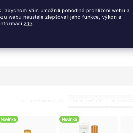
, abychom Vám umožnili pohodlné prohlížení webu a
ozu webu neustále zlepšovali jeho funkce, výkon a
 informací
zde
.
nky 2026
Akce
Designové dárky
Cestovní
Ř
NEJPRODÁVANĚJŠÍ
NEJLEVNĚJŠÍ
NEJDRAŽŠ
a
V
Novinka
Novinka
z
ý