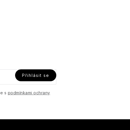
Přihlásit se
te s
podmínkami ochrany