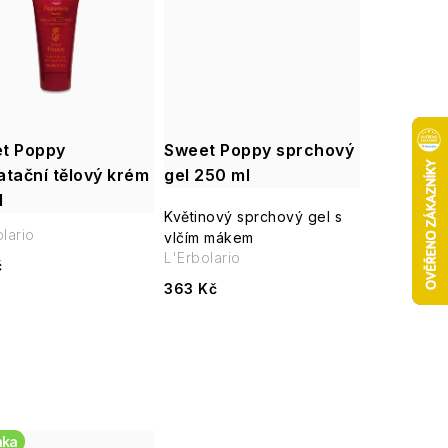
t Poppy
Sweet Poppy sprchový
atační tělový krém
gel 250 ml
l
Květinový sprchový gel s
lario
vlčím mákem
L'Erbolario
č
363 Kč
nka