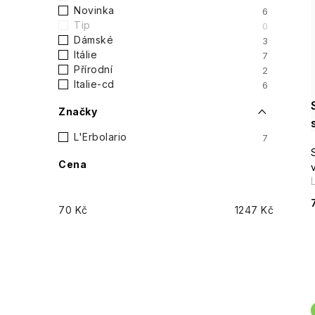
t
Novinka
6
Tip
0
r
Dámské
3
i
Itálie
7
a
Přírodní
2
Italie-cd
6
n
Značky
n
L'Erbolario
7
í
Cena
p
70
Kč
1247
Kč
a
n
e
l