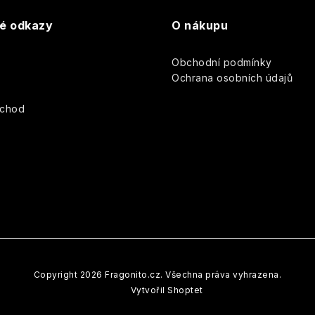
v
k
té odkazy
O nákupu
y
Obchodní podmínky
v
y
Ochrana osobních údajů
ý
bchod
p
s
u
Copyright 2026
Fragonito.cz
. Všechna práva vyhrazena.
Vytvořil Shoptet