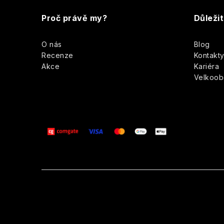
á
Proč právě my?
Důleži
p
O nás
Blog
a
Recenze
Kontakt
Akce
Kariéra
t
Velkoo
í
i