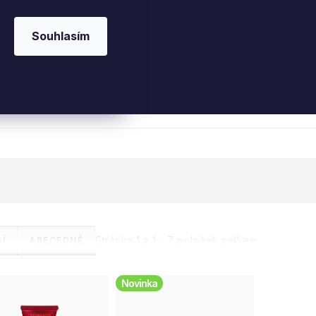
Souhlasím
 kosmetika
Interiérové vůně
Parfémy
Ple
Stránka
1
z
1
-
7
položek celkem
Í
ABECEDNĚ
Novinka