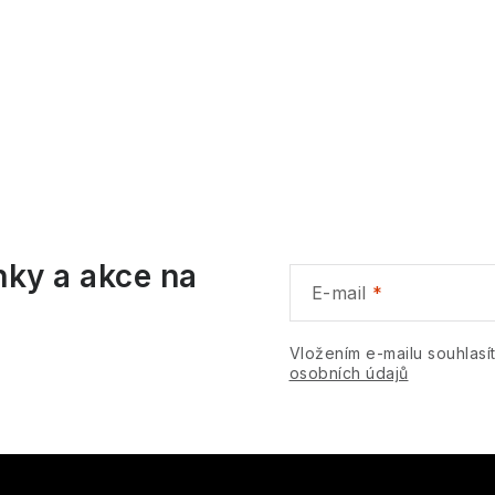
O
v
á
nky a akce na
d
E-mail
a
c
Vložením e-mailu souhlasí
osobních údajů
p