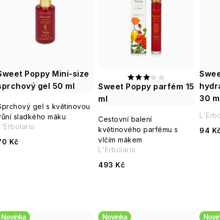
e
p
n
í
s
p
Sweet Poppy Mini-size
Swee
p
sprchový gel 50 ml
r
hydr
Sweet Poppy parfém 15
r
30 m
ml
o
Sprchový gel s květinovou
L'Erbo
vůní sladkého máku
o
Cestovní balení
L'Erbolario
d
květinového parfému s
94 K
d
vlčím mákem
70 Kč
u
L'Erbolario
u
493 Kč
k
k
t
t
ů
Novinka
Novinka
Novi