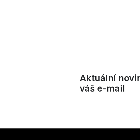
l
Aktuální novi
váš e-mail
í
r
Z