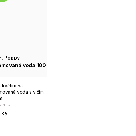
t Poppy
émovaná voda 100
á květinová
movaná voda s vlčím
m
lario
 Kč