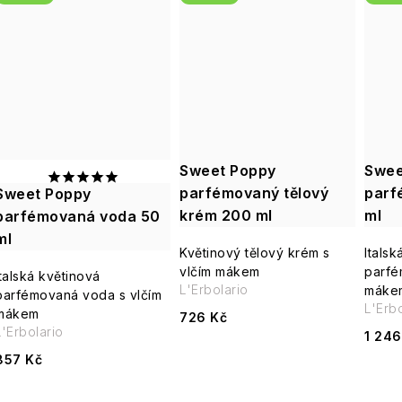
ů
Sweet Poppy
Swee
parfémovaný tělový
parf
Sweet Poppy
krém 200 ml
ml
parfémovaná voda 50
ml
Květinový tělový krém s
Italsk
vlčím mákem
parfé
Italská květinová
L'Erbolario
máke
parfémovaná voda s vlčím
L'Erbo
mákem
726 Kč
L'Erbolario
1 246
857 Kč