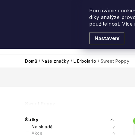
Přejít
na
Používáme cookies
díky analýze prov
obsah
použitelnost. Více
Nastavení
Levandulové léto
Podle vůně
Novi
Domů
/
Naše značky
/
L'Erbolario
/
Sweet Poppy
P
Sweet Poppy
o
Štítky
s
Na skladě
7
Akce
0