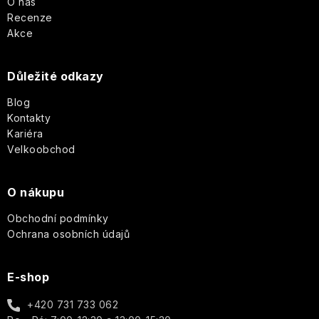
p
O nás
Recenze
a
Akce
t
Důležité odkazy
í
Blog
Kontakty
Kariéra
Velkoobchod
O nákupu
Obchodní podmínky
Ochrana osobních údajů
E-shop
+420 731 733 062