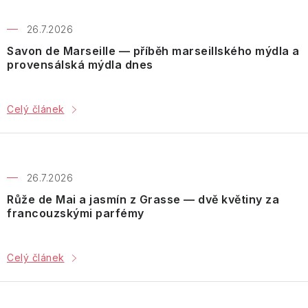
Tělové
Toaletní
Once
Tělové
mlhy
a
Upon
Dárkové
26.7.2026
mlhy
parfémované
a
sady
a
vody
Savon de Marseille — příběh marseillského mýdla a
Fragrance
Vlasová
spreje
PÉČE
provensálská mýdla dnes
péče
O
Bytové
PLEŤ
Paris
Dárkové
vůně
Bleu
Aleppo
sady
Celý článek
mýdla
PÉČE
Péče
O
Percy
Ostatní
o
TĚLO
Nobleman
Ostatní
tělo
26.7.2026
Hydratace
Pernici
Vánoce
Růže de Mai a jasmín z Grasse — dvě květiny za
francouzskými parfémy
Vrásky
Plantes
et
Icons
Parfums
Rozjasnění
de
Celý článek
Provence
Luxury
Pro
muže
Pomp