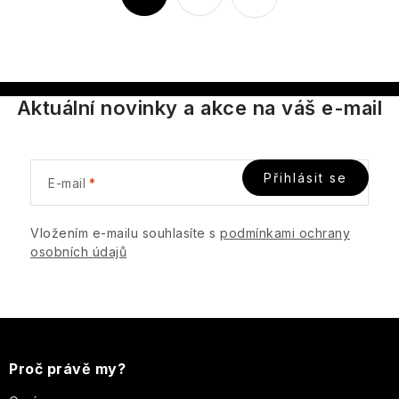
t
v
r
l
á
á
n
d
k
a
Aktuální novinky a akce na váš e-mail
o
c
v
í
á
p
n
Přihlásit se
E-mail
r
í
v
k
Vložením e-mailu souhlasíte s
podmínkami ochrany
osobních údajů
y
v
ý
Z
p
i
á
Proč právě my?
s
u