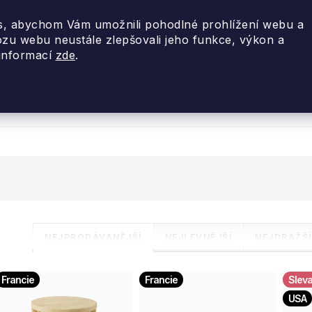
, abychom Vám umožnili pohodlné prohlížení webu a
ozu webu neustále zlepšovali jeho funkce, výkon a
 informací
zde
.
nky 2026
Akce
Designové dárky
Cestovní
Ř
NEJPRODÁVANĚJŠÍ
NEJLEVNĚJŠÍ
NEJDRAŽŠÍ
a
V
Francie
Francie
z
USA
ý