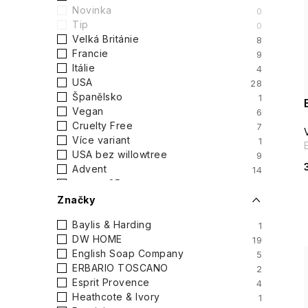
t
Novinka
0
Tip
0
r
Velká Británie
8
i
Francie
9
a
Itálie
4
USA
28
n
Španělsko
1
Vegan
6
n
Cruelty Free
7
Více variant
1
í
USA bez willowtree
9
Advent
14
p
vanoce25
10
RIJEN2025
10
Značky
a
Baylis & Harding
1
n
DW HOME
19
English Soap Company
5
e
ERBARIO TOSCANO
2
Esprit Provence
4
l
Heathcote & Ivory
1