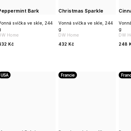
Peppermint Bark
Christmas Sparkle
Cinn
Vonná svíčka ve skle, 244
Vonná svíčka ve skle, 244
Vonná
g
g
g
DW Home
DW Home
DW H
432 Kč
432 Kč
248 
USA
Francie
Franc