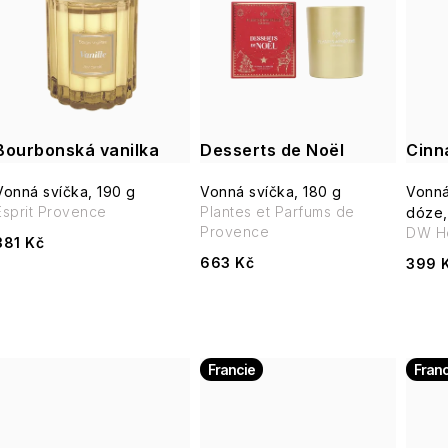
e
p
n
í
s
p
Bourbonská vanilka
Desserts de Noël
Cinn
p
r
Vonná svíčka, 190 g
Vonná svíčka, 180 g
Vonná
r
Esprit Provence
Plantes et Parfums de
dóze,
o
Provence
DW H
o
381 Kč
d
663 Kč
399 
d
u
u
k
k
Francie
Franc
t
t
ů