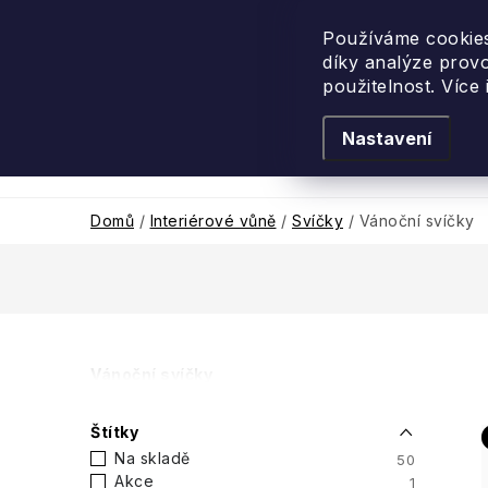
Přejít
na
Používáme cookies
díky analýze prov
obsah
použitelnost. Více
Nastavení
Levandulové léto
Podle vůně
Novi
Domů
/
Interiérové vůně
/
Svíčky
/
Vánoční svíčky
P
Vánoční svíčky
o
Štítky
s
Na skladě
50
Akce
1