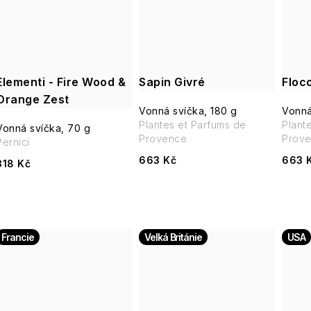
ů
Elementi - Fire Wood &
Sapin Givré
Floc
Orange Zest
Vonná svíčka, 180 g
Vonná
Plantes et Parfums de
Plant
Vonná svíčka, 70 g
Provence
Prov
Pernici
663 Kč
663 
318 Kč
Francie
Velká Británie
USA