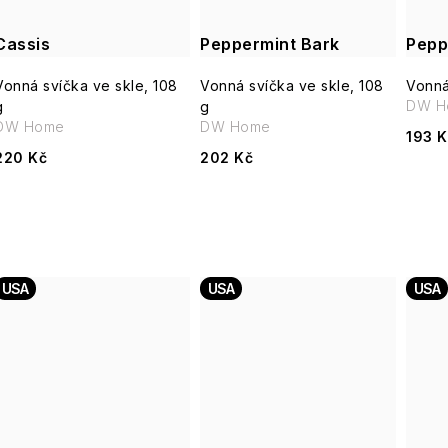
Cassis
Peppermint Bark
Pepp
Vonná svíčka ve skle, 108
Vonná svíčka ve skle, 108
Vonná
DW H
g
g
DW Home
DW Home
193 K
220 Kč
202 Kč
USA
USA
USA