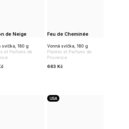
on de Neige
Feu de Cheminée
 svíčka, 180 g
Vonná svíčka, 180 g
es et Parfums de
Plantes et Parfums de
ence
Provence
Kč
663 Kč
USA