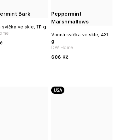
ermint Bark
Peppermint
Marshmallows
 svíčka ve skle, 111 g
ome
Vonná svíčka ve skle, 431
g
č
DW Home
606 Kč
USA