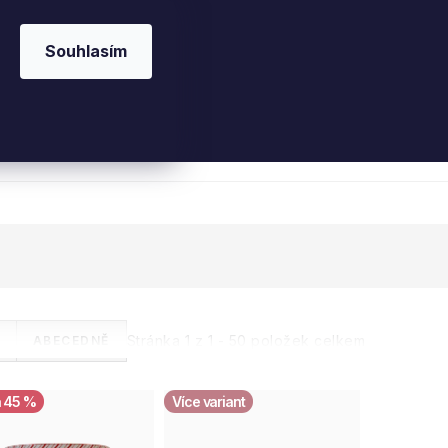
Souhlasím
 kosmetika
Interiérové vůně
Parfémy
Ple
Stránka
1
z
1
-
50
položek celkem
ABECEDNĚ
45 %
Více variant