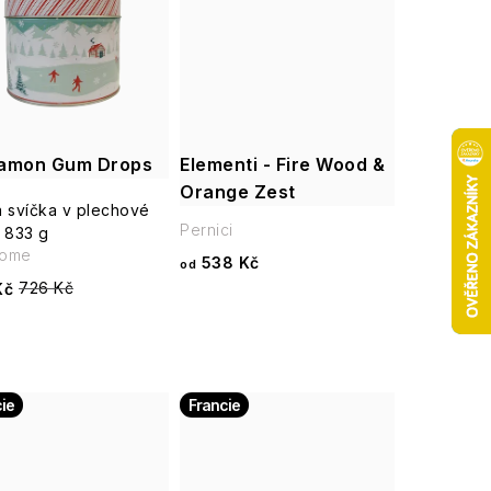
amon Gum Drops
Elementi - Fire Wood &
Orange Zest
 svíčka v plechové
Pernici
 833 g
ome
538 Kč
od
726 Kč
Kč
ie
Francie