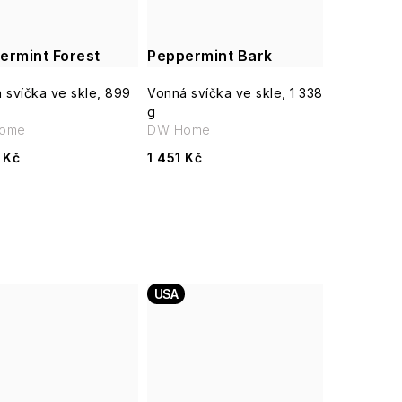
ermint Forest
Peppermint Bark
 svíčka ve skle, 899
Vonná svíčka ve skle, 1 338
g
ome
DW Home
 Kč
1 451 Kč
USA