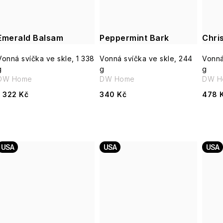
Emerald Balsam
Peppermint Bark
Chri
Vonná svíčka ve skle, 1 338
Vonná svíčka ve skle, 244
Vonná
g
g
g
DW Home
DW Home
DW H
1 322 Kč
340 Kč
478 
USA
USA
USA