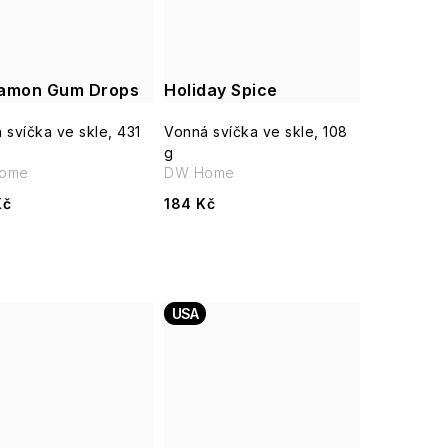
amon Gum Drops
Holiday Spice
 svíčka ve skle, 431
Vonná svíčka ve skle, 108
g
ome
DW Home
Kč
184 Kč
USA