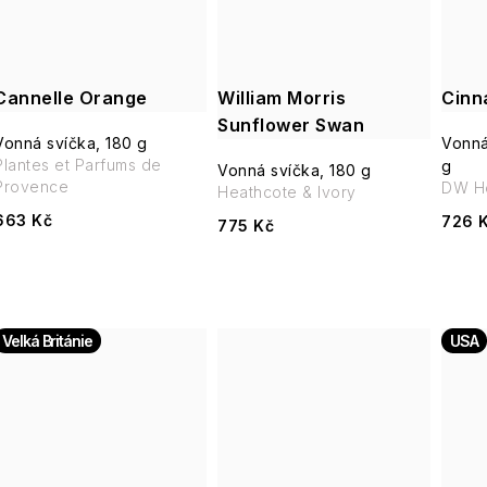
Cannelle Orange
William Morris
Cinn
Sunflower Swan
Vonná svíčka, 180 g
Vonná
Plantes et Parfums de
g
Vonná svíčka, 180 g
Provence
DW H
Heathcote & Ivory
663 Kč
726 
775 Kč
Velká Británie
USA