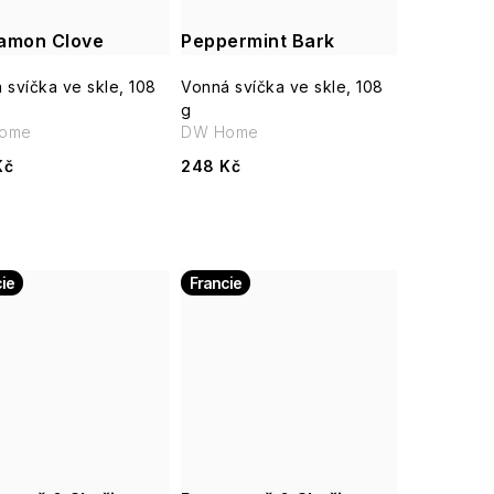
amon Clove
Peppermint Bark
 svíčka ve skle, 108
Vonná svíčka ve skle, 108
g
ome
DW Home
Kč
248 Kč
ie
Francie