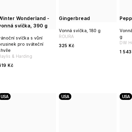
Winter Wonderland -
Gingerbread
Pepp
vonná svíčka, 390 g
Vonná svíčka, 180 g
Vonná
ROURA
g
vánoční svíčka s vůní
DW H
brusinek pro sváteční
325 Kč
chvíle
1 543
Baylis & Harding
619 Kč
USA
USA
USA