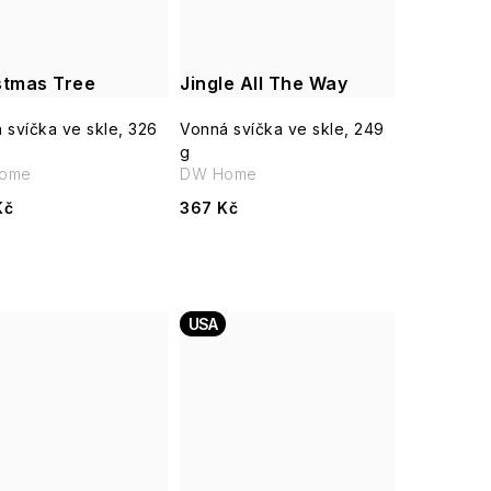
stmas Tree
Jingle All The Way
 svíčka ve skle, 326
Vonná svíčka ve skle, 249
g
ome
DW Home
Kč
367 Kč
USA