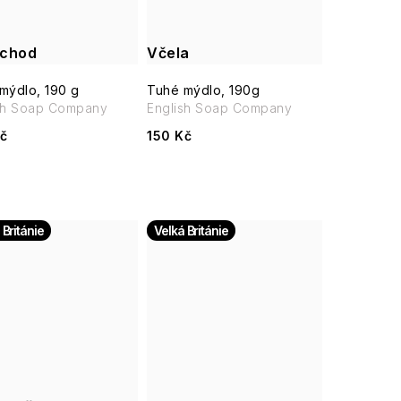
chod
Včela
mýdlo, 190 g
Tuhé mýdlo, 190g
sh Soap Company
English Soap Company
č
150 Kč
 Británie
Velká Británie