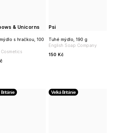
bows & Unicorns
Psi
mýdlo s hračkou, 100
Tuhé mýdlo, 190 g
English Soap Company
Cosmetics
150 Kč
č
 Británie
Velká Británie