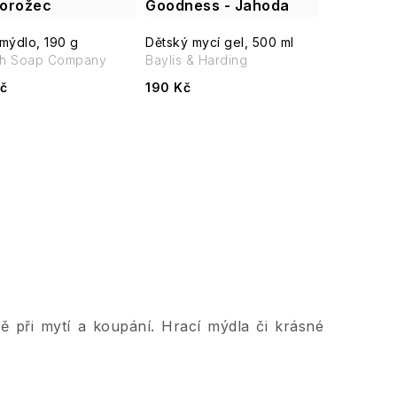
orožec
Goodness - Jahoda
mýdlo, 190 g
Dětský mycí gel, 500 ml
sh Soap Company
Baylis & Harding
č
190 Kč
ě při mytí a koupání. Hrací mýdla či krásné