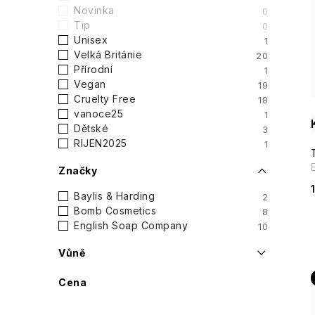
t
Novinka
0
Tip
0
r
Unisex
1
i
Velká Británie
20
a
Přírodní
1
Vegan
19
n
Cruelty Free
18
vanoce25
1
n
Dětské
3
RIJEN2025
1
í
Značky
p
Baylis & Harding
2
a
Bomb Cosmetics
8
English Soap Company
10
n
Vůně
e
Cena
l