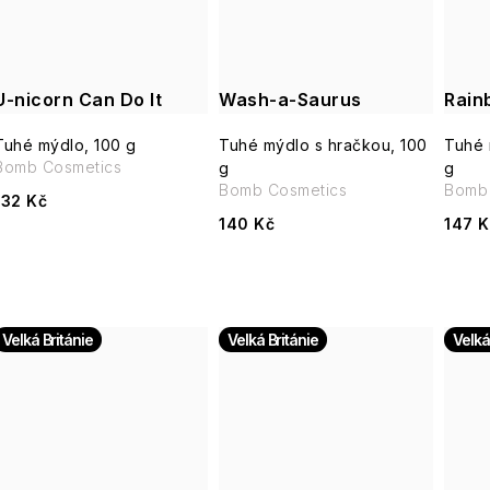
U-nicorn Can Do It
Wash-a-Saurus
Rain
Tuhé mýdlo, 100 g
Tuhé mýdlo s hračkou, 100
Tuhé 
Bomb Cosmetics
g
g
Bomb Cosmetics
Bomb 
132 Kč
140 Kč
147 K
Velká Británie
Velká Británie
Velká