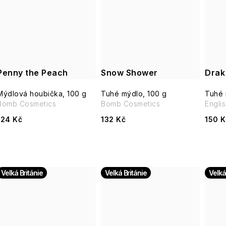
ů
Penny the Peach
Snow Shower
Drak
Mýdlová houbička, 100 g
Tuhé mýdlo, 100 g
Tuhé 
Bomb Cosmetics
Bomb Cosmetics
Engli
124 Kč
132 Kč
150 K
Velká Británie
Velká Británie
Velká