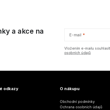
c
p
nky a akce na
v
E-mail
k
Vložením e-mailu souhlasí
y
osobních údajů
v
ý
p
té odkazy
O nákupu
s
u
Obchodní podmínky
y
Ochrana osobních údajů