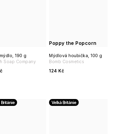
Poppy the Popcorn
mýdlo, 190 g
Mýdlová houbička, 100 g
sh Soap Company
Bomb Cosmetics
č
124 Kč
 Británie
Velká Británie