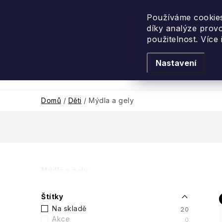
Přejít
na
Používáme cookies
díky analýze prov
obsah
použitelnost. Více
Nastavení
Levandulové léto
Podle vůně
Novi
Domů
/
Děti
/
Mýdla a gely
P
Mýdla a gely
o
Štítky
s
Na skladě
20
Akce
0