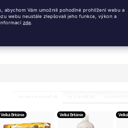
, abychom Vám umožnili pohodlné prohlížení webu a
ozu webu neustále zlepšovali jeho funkce, výkon a
 informací
zde
.
nky 2026
Akce
Designové dárky
Cestovní
Ř
NEJPRODÁVANĚJŠÍ
NEJLEVNĚJŠÍ
NEJDRAŽŠÍ
a
V
Velká Británie
Velká Británie
Velká
z
ý