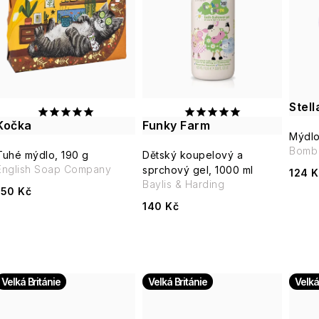
e
p
n
í
s
p
Stel
p
r
Kočka
Funky Farm
Mýdlo
r
Bomb 
o
Tuhé mýdlo, 190 g
Dětský koupelový a
English Soap Company
o
sprchový gel, 1000 ml
124 K
d
Baylis & Harding
150 Kč
d
140 Kč
u
u
k
k
t
Velká Británie
Velká Británie
Velká
t
ů