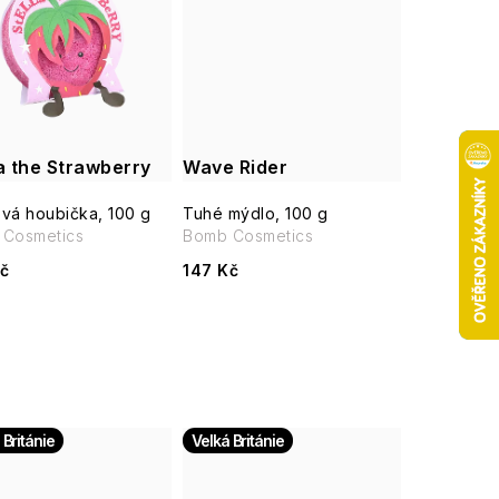
la the Strawberry
Wave Rider
vá houbička, 100 g
Tuhé mýdlo, 100 g
Cosmetics
Bomb Cosmetics
č
147 Kč
 Británie
Velká Británie