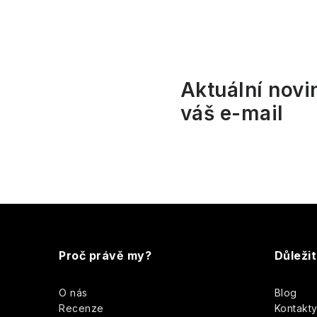
í
r
Aktuální novi
váš e-mail
Z
á
i
Proč právě my?
Důleži
p
O nás
Blog
a
Recenze
Kontakt