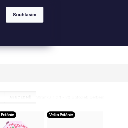
Souhlasím
 kosmetika
Interiérové vůně
Parfémy
Ple
Stránka
1
z
1
-
20
položek celkem
ABECEDNĚ
 Británie
Velká Británie