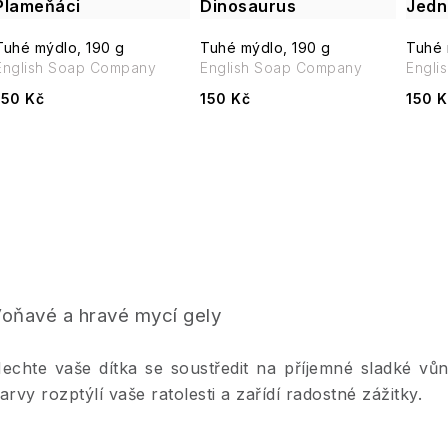
Plameňáci
Dinosaurus
Jedn
Tuhé mýdlo, 190 g
Tuhé mýdlo, 190 g
Tuhé 
English Soap Company
English Soap Company
Engli
150 Kč
150 Kč
150 K
O
v
oňavé a hravé mycí gely
á
echte vaše dítka se soustředit na příjemné sladké vůn
d
arvy rozptýlí vaše ratolesti a zařídí radostné zážitky.
a