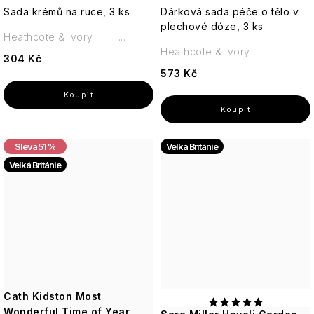
Sada krémů na ruce, 3 ks
Dárková sada péče o tělo v
plechové dóze, 3 ks
Heathcote & Ivory ...
Heathcote & Ivory
304 Kč
573 Kč
51 %
Velká Británie
Velká Británie
Cath Kidston Most
Wonderful Time of Year