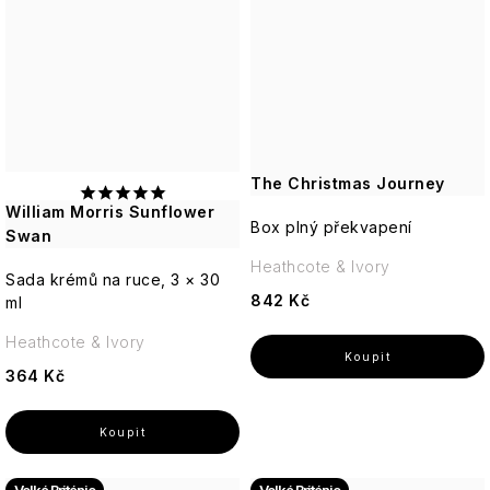
The Christmas Journey
William Morris Sunflower
Box plný překvapení
Swan
Heathcote & Ivory
Sada krémů na ruce, 3 × 30
842 Kč
ml
Heathcote & Ivory
364 Kč