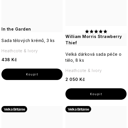
In the Garden
William Morris Strawberry
Sada tělových krémů, 3 ks
Thief
Heathcote & Ivory
Velká dárková sada péče o
438 Kč
tělo, 8 ks
Heathcote & Ivory
2 050 Kč
Velká Británie
Velká Británie