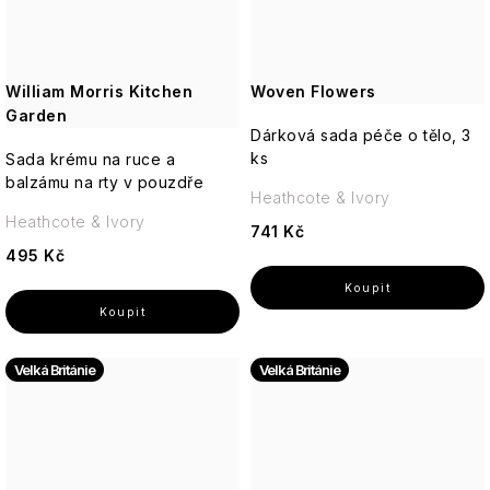
William Morris Kitchen
Woven Flowers
Garden
Dárková sada péče o tělo, 3
ks
Sada krému na ruce a
balzámu na rty v pouzdře
Heathcote & Ivory
Heathcote & Ivory
741 Kč
495 Kč
Velká Británie
Velká Británie