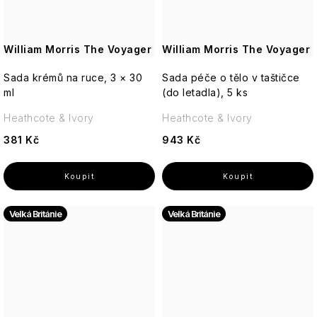
William Morris The Voyager
William Morris The Voyager
Sada krémů na ruce, 3 × 30
Sada péče o tělo v taštičce
ml
(do letadla), 5 ks
Heathcote & Ivory
Heathcote & Ivory
381 Kč
943 Kč
Velká Británie
Velká Británie