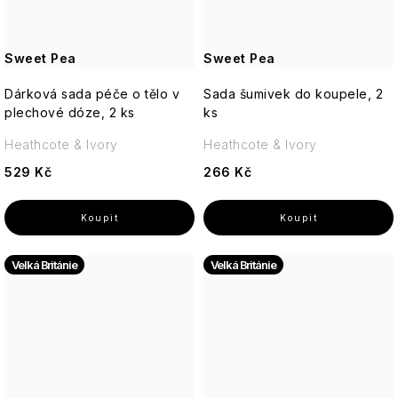
Sweet Pea
Sweet Pea
Dárková sada péče o tělo v
Sada šumivek do koupele, 2
plechové dóze, 2 ks
ks
Heathcote & Ivory
Heathcote & Ivory
529 Kč
266 Kč
Velká Británie
Velká Británie