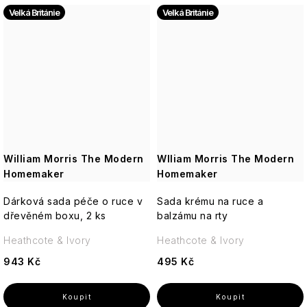
Velká Británie
Velká Británie
William Morris The Modern
Wlliam Morris The Modern
Homemaker
Homemaker
Dárková sada péče o ruce v
Sada krému na ruce a
dřevěném boxu, 2 ks
balzámu na rty
Heathcote & Ivory
Heathcote & Ivory
943 Kč
495 Kč