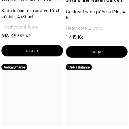
Sara Miller Haveli Garden
Sada krému na ruce ve třech
Cestovní sada péče o tělo, 4
vůních, 4x30 ml
ks
Heathcote & Ivory
Heathcote & Ivory
318 Kč
657 Kč
1 415 Kč
Velká Británie
Velká Británie