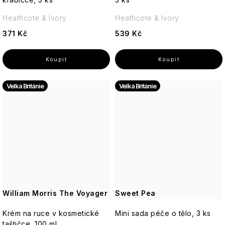
se
VENDOME
figury
sklonem
Anglická
Heathcote & Ivory
Heathcote & Ivory
k
levandule
akné
VILLAGE
Postavy
371 Kč
539 Kč
-
CANDLE
Jemná,
květinová
Suchá
Vánoční
britská
pleť
Willow
figury
elegance
Tree
a
Velká Británie
Velká Británie
Betlém
Matná
Anglická
pokožka
Yardley
růže
Ostatní
-
Svíčky
Romantická,
18.21
pudrová,
Man
nadčasová
Made
Enchanteur
William Morris The Voyager
Sweet Pea
Gentleman
Krém na ruce v kosmetické
Mini sada péče o tělo, 3 ks
taštičce, 100 ml