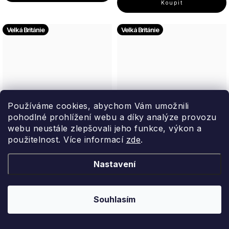
Velká Británie
Velká Británie
Používáme cookies, abychom Vám umožnili
pohodlné prohlížení webu a díky analýze provozu
webu neustále zlepšovali jeho funkce, výkon a
Cath Kidston Wild Flowers
použitelnost. Více informací
Cath Kidston Wild Flowers
zde
.
Wild Women
Wild Women
Nastavení
Sada péče o tělo v plechové
Manikúrní set v plechové
dóze, 4 ks
dóze, 4 ks
Souhlasím
Heathcote & Ivory
Heathcote & Ivory ...
506 Kč
606 Kč