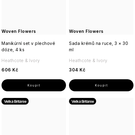
Woven Flowers
Woven Flowers
Manikúrní set v plechové
Sada krémů na ruce, 3 × 30
dóze, 4 ks
ml
Heathcote & Ivory
Heathcote & Ivory
606 Kč
304 Kč
Velká Británie
Velká Británie