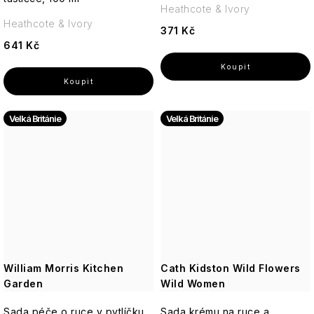
Heathcote & Ivory
Heathcote & Ivory
371 Kč
641 Kč
Velká Británie
Velká Británie
William Morris Kitchen
Cath Kidston Wild Flowers
Garden
Wild Women
Sada péče o ruce v pytlíčku,
Sada krému na ruce a