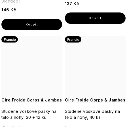
Blondépil
Luxury
137 Kč
Pro
146 Kč
muže
Pomp
Cosmos
&
Co.
Pro
Basic
ženy
Au
Lait
Q+A
Francie
Francie
Well-
Unisex
being
Thistle
Elegance
Real
&
-
Shaving
Doplňky
Black
Porcelain
Dotek
Co.
Pepper
luxusu
v
Cheerful
Reluz
každé
Sea
kapce
Kelp
Garden
ROOT
Aromas
PERFECT
Cire Froide Corps & Jambes
Artesanales
Cire Froide Corps & Jambes
Golden
Wild
de
girl
Aromatic
Heather
Elements
Antigua
Studené voskové pásky na
Studené voskové pásky na
-
Candle
ROURA
Každá
tělo a nohy, 20 + 12 ks
tělo a nohy, 40 ks
kapka
Oakmoss
Modern
Tropical