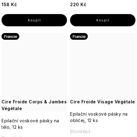
Sexy
Deodoranty
Monet
158 Kč
220 Kč
MR.
Tajemství
Boy
jasmínu
Tělové
Toaletní
Once
Tělové
mlhy
a
Upon
Dárkové
mlhy
parfémované
a
sady
a
Francie
Francie
vody
Fragrance
Vlasová
spreje
PÉČE
péče
O
Bytové
PLEŤ
Paris
Dárkové
vůně
Bleu
Aleppo
sady
mýdla
PÉČE
Péče
O
Percy
Ostatní
o
TĚLO
Nobleman
Ostatní
tělo
Hydratace
Pernici
Vánoce
Cire Froide Corps & Jambes
Cire Froide Visage Végétale
Végétale
Vrásky
Plantes
Epilační voskové pásky na
et
obličej, 12 ks
Epilační voskové pásky na
Icons
Parfums
tělo, 12 ks
Rozjasnění
de
Blondépil
Provence