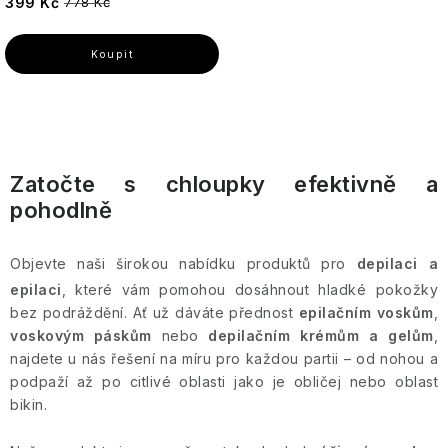
se
399 Kč
778 Kč
VENDOME
figury
sklonem
Anglická
k
levandule
akné
VILLAGE
Postavy
-
CANDLE
Jemná,
květinová
Suchá
Vánoční
britská
pleť
Willow
figury
elegance
O
Tree
a
v
Betlém
Matná
Zatočte s chloupky efektivně a
Anglická
pokožka
l
Yardley
pohodlně
růže
Ostatní
á
-
Svíčky
d
Romantická,
18.21
Objevte naši širokou nabídku produktů pro
depilaci a
pudrová,
a
Man
nadčasová
epilaci
, které vám pomohou dosáhnout hladké pokožky
Made
c
bez podráždění. Ať už dáváte přednost
epilačním voskům
,
í
voskovým páskům
nebo
depilačním krémům a gelům
,
Enchanteur
p
najdete u nás řešení na míru pro každou partii – od nohou a
r
podpaží až po citlivé oblasti jako je obličej nebo oblast
Gentleman
bikin.
v
k