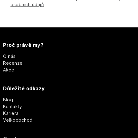
osobních údajů
Z
á
Proč právě my?
p
O nás
Recenze
a
Akce
t
Důležité odkazy
í
Blog
Kontakty
Kariéra
Velkoobchod