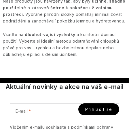
Naše produkty jsou navrženy tak, aby byly
účinné, snadno
y
použitelné a zároveň šetrné k pokožce i životnímu
v
prostředí
. Vybrané přírodní složky pomáhají minimalizovat
ý
podráždění a zanechávají pokožku jemnou a hydratovanou.
p
i
Vsaďte na
dlouhotrvající výsledky
a komfortní domácí
s
použití. Vyberte si ideální metodu odstraňování chloupků
právě pro vás – rychlou a bezbolestnou depilaci nebo
u
důkladnější epilaci s delším účinkem.
Aktuální novinky a akce na váš e-mail
Přihlásit se
E-mail
Vložením e-mailu souhlasíte s
podmínkami ochrany