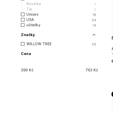
t
Novinka
0
Tip
0
r
Unisex
16
i
USA
24
a
učitelky
14
n
Značky
n
WILLOW TREE
26
Cena
í
p
399
Kč
763
Kč
a
n
e
l