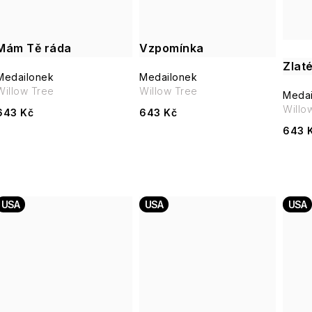
Mám Tě ráda
Vzpomínka
Zlat
Medailonek
Medailonek
Willow Tree
Willow Tree
Medai
Willo
643 Kč
643 Kč
643 
USA
USA
USA