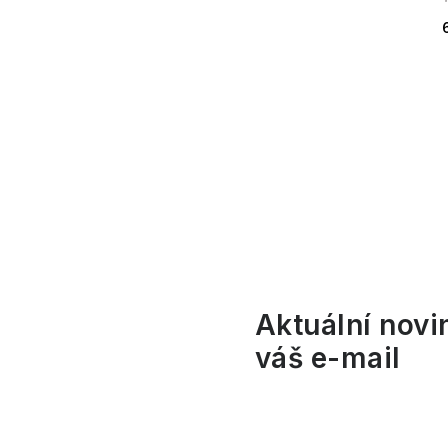
l
Aktuální novi
váš e-mail
í