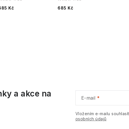
685 Kč
685 Kč
O
v
á
nky a akce na
d
E-mail
a
c
Vložením e-mailu souhlasí
osobních údajů