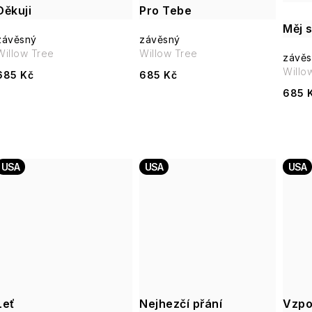
Děkuji
Pro Tebe
Měj 
závěsný
závěsný
Willow Tree
Willow Tree
závěs
Willo
685 Kč
685 Kč
685 
USA
USA
USA
Leť
Nejhezčí přání
Vzpo