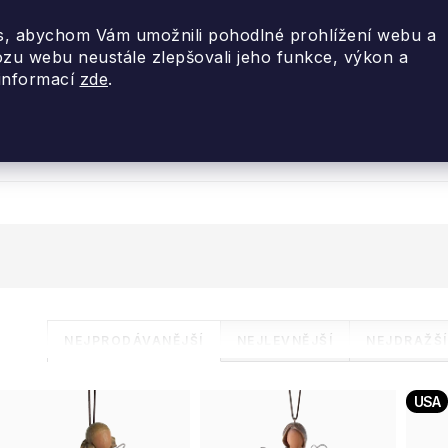
, abychom Vám umožnili pohodlné prohlížení webu a
ozu webu neustále zlepšovali jeho funkce, výkon a
 informací
zde
.
nky 2026
Akce
Designové dárky
Cestovní
y
Ř
NEJPRODÁVANĚJŠÍ
NEJLEVNĚJŠÍ
NEJDRAŽŠÍ
a
V
USA
z
ý