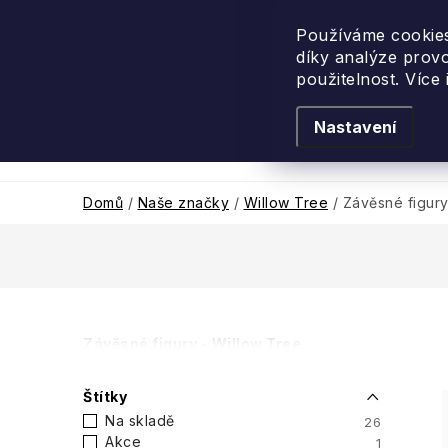
Přejít
na
Používáme cookies
díky analýze prov
obsah
použitelnost. Více
Nastavení
Levandulové léto
Podle vůně
Novi
Domů
/
Naše značky
/
Willow Tree
/
Závěsné figur
P
Závěsné figury - Willow Tree
o
Štítky
s
Na skladě
26
Akce
1