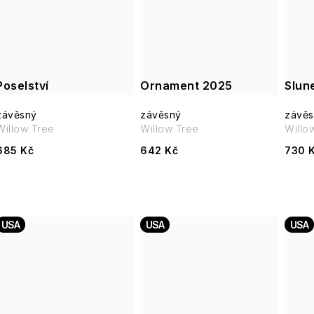
ů
Poselství
Ornament 2025
Slune
závěsný
závěsný
závěs
Willow Tree
Willow Tree
Willo
685 Kč
642 Kč
730 
USA
USA
USA