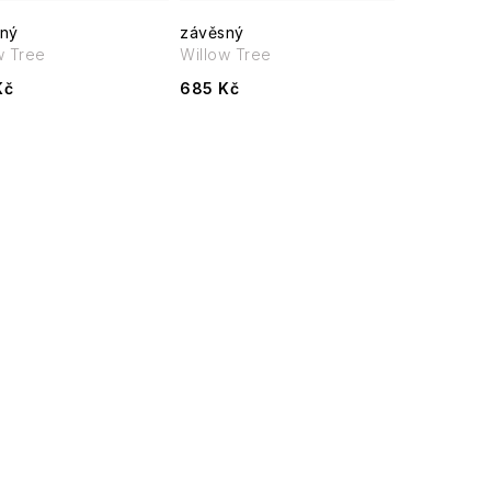
ný
závěsný
w Tree
Willow Tree
Kč
685 Kč