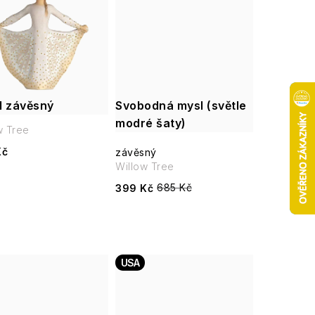
l závěsný
Svobodná mysl (světle
modré šaty)
w Tree
Kč
závěsný
Willow Tree
685 Kč
399 Kč
USA