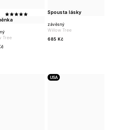
Spousta lásky
něnka
závěsný
Willow Tree
ný
w Tree
685 Kč
Kč
USA