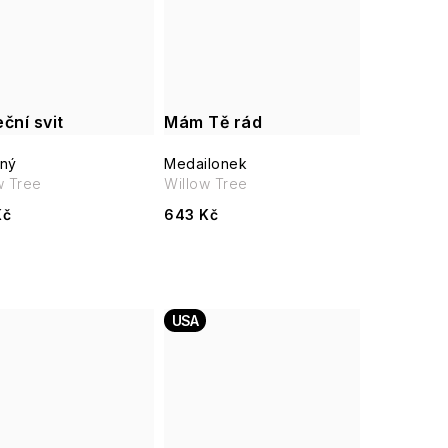
ční svit
Mám Tě rád
ný
Medailonek
w Tree
Willow Tree
Kč
643 Kč
USA