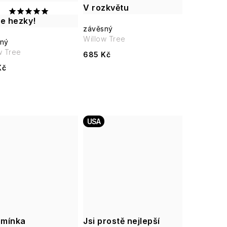
V rozkvětu
se hezky!
závěsný
Willow Tree
ný
w Tree
685 Kč
Kč
USA
mínka
Jsi prostě nejlepší