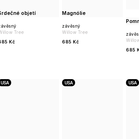
Srdečné objetí
Magnólie
Pom
závěsný
závěsný
Willow Tree
Willow Tree
závěs
Willo
685 Kč
685 Kč
685 
USA
USA
USA