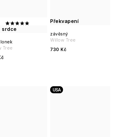
Překvapení
é srdce
závěsný
Willow Tree
lonek
w Tree
730 Kč
Kč
USA