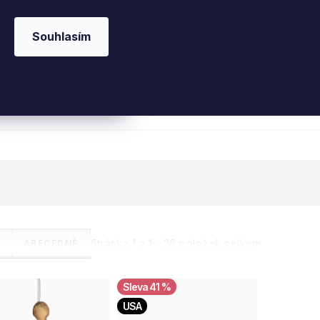
Souhlasím
 kosmetika
Interiérové vůně
Parfémy
Ple
Stránka
1
z
1
-
26
položek celkem
ABECEDNĚ
41 %
USA