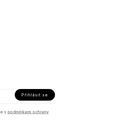
Přihlásit se
te s
podmínkami ochrany