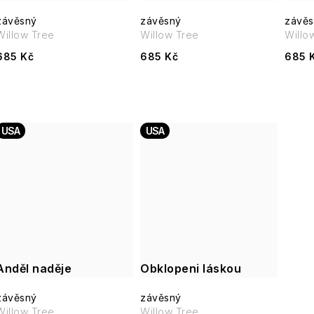
závěsný
závěsný
závěs
Willow Tree
Willow Tree
Willo
685 Kč
685 Kč
685 
USA
USA
Anděl naděje
Obklopeni láskou
závěsný
závěsný
Willow Tree
Willow Tree