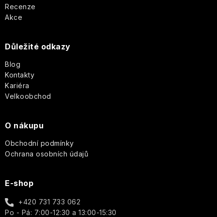
p
akné
VILLAGE
Postavy
Recenze
-
CANDLE
a
Jemná,
Akce
květinová
Suchá
Vánoční
britská
t
pleť
Willow
figury
elegance
Důležité odkazy
Tree
a
í
Betlém
Matná
Blog
Anglická
pokožka
Yardley
Kontakty
růže
Ostatní
Kariéra
-
Svíčky
Romantická,
Velkoobchod
18.21
pudrová,
Man
nadčasová
Made
O nákupu
Enchanteur
Obchodní podmínky
Ochrana osobních údajů
Gentleman
E-shop
+420 731 733 062
Po - Pá: 7:00-12:30 a 13:00-15:30