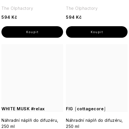
The Olphactory
The Olphactory
594 Kč
594 Kč
WHITE MUSK #relax
FIG ⌠cottagecore⌡
Náhradní náplň do difuzéru,
Náhradní náplň do difuzéru,
250 ml
250 ml