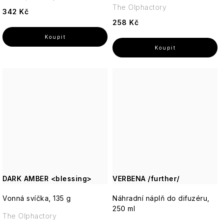
The Olphactory
342 Kč
258 Kč
DARK AMBER <blessing>
VERBENA /further/
Vonná svíčka, 135 g
Náhradní náplň do difuzéru,
250 ml
The Olphactory