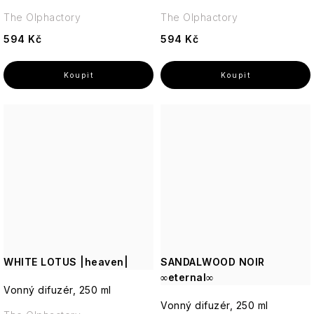
The Olphactory
The Olphactory
594 Kč
594 Kč
WHITE LOTUS |heaven|
SANDALWOOD NOIR
∞eternal∞
Vonný difuzér, 250 ml
Vonný difuzér, 250 ml