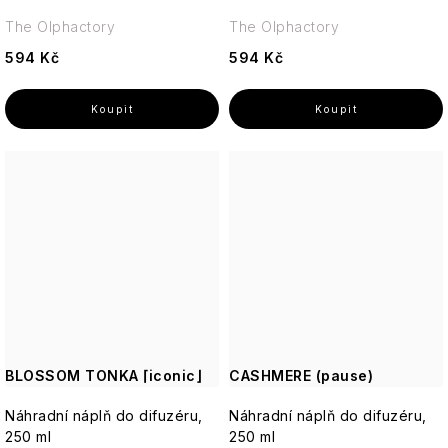
The Olphactory
The Olphactory
594 Kč
594 Kč
BLOSSOM TONKA ⌈iconic⌋
CASHMERE (pause)
Náhradní náplň do difuzéru,
Náhradní náplň do difuzéru,
250 ml
250 ml