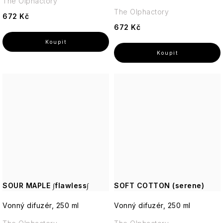
The Olphactory
The Olphactory
672 Kč
672 Kč
SOUR MAPLE ∫flawless∫
SOFT COTTON (serene)
Vonný difuzér, 250 ml
Vonný difuzér, 250 ml