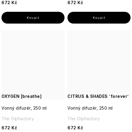
672 Kč
672 Kč
OXYGEN [breathe]
CITRUS & SHADES ˘forever˘
Vonný difuzér, 250 ml
Vonný difuzér, 250 ml
The Olphactory
The Olphactory
672 Kč
672 Kč