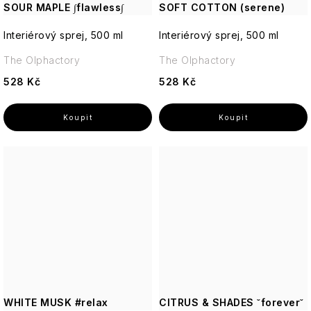
SOUR MAPLE ∫flawless∫
SOFT COTTON (serene)
Interiérový sprej, 500 ml
Interiérový sprej, 500 ml
The Olphactory
The Olphactory
528 Kč
528 Kč
WHITE MUSK #relax
CITRUS & SHADES ˘forever˘