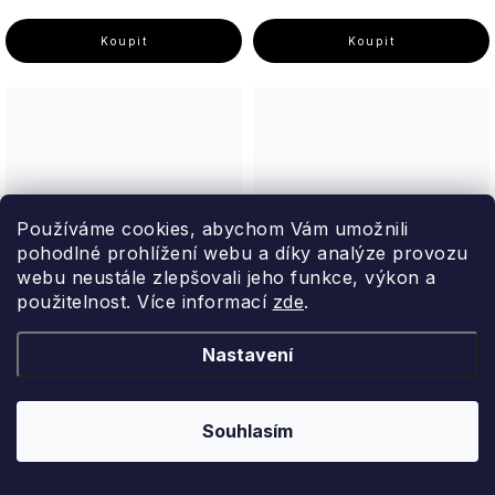
Používáme cookies, abychom Vám umožnili
pohodlné prohlížení webu a díky analýze provozu
webu neustále zlepšovali jeho funkce, výkon a
použitelnost. Více informací
zde
.
DARK AMBER <blessing>
WHITE LOTUS |heaven|
Nastavení
Vonný difuzér, 250 ml
Vonný difuzér, 100 ml
The Olphactory
The Olphactory
Souhlasím
672 Kč
516 Kč