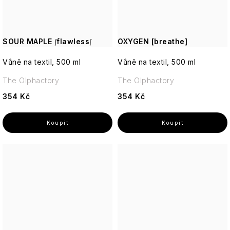
akné
VILLAGE
Postavy
-
CANDLE
Jemná,
květinová
Suchá
Vánoční
britská
pleť
Willow
SOUR MAPLE ∫flawless∫
OXYGEN [breathe]
figury
elegance
Tree
a
Vůně na textil, 500 ml
Betlém
Vůně na textil, 500 ml
Matná
Anglická
pokožka
Yardley
The Olphactory
The Olphactory
růže
Ostatní
-
354 Kč
354 Kč
Svíčky
Romantická,
18.21
pudrová,
Man
nadčasová
Made
Enchanteur
Gentleman