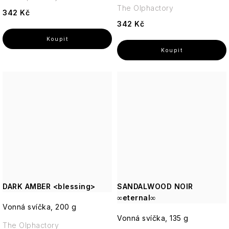
The Olphactory
342 Kč
342 Kč
DARK AMBER <blessing>
SANDALWOOD NOIR
∞eternal∞
Vonná svíčka, 200 g
Vonná svíčka, 135 g
The Olphactory