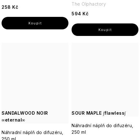
The Olphactory
258 Kč
594 Kč
SANDALWOOD NOIR
SOUR MAPLE ∫flawless∫
∞eternal∞
Náhradní náplň do difuzéru,
250 ml
Náhradní náplň do difuzéru,
250 ml