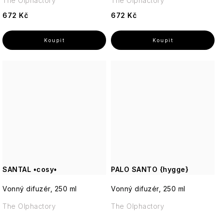
The Olphactory
The Olphactory
672 Kč
672 Kč
SANTAL •cosy•
PALO SANTO {hygge}
Vonný difuzér, 250 ml
Vonný difuzér, 250 ml
The Olphactory
The Olphactory