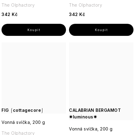
The Olphactory
The Olphactory
342 Kč
342 Kč
FIG ⌠cottagecore⌡
CALABRIAN BERGAMOT
✷luminous✷
Vonná svíčka, 200 g
Vonná svíčka, 200 g
The Olphactory