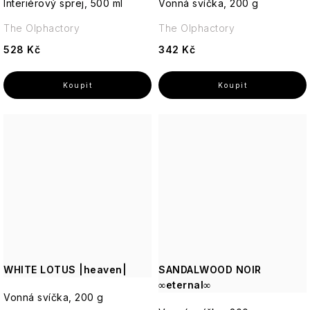
Interiérový sprej, 500 ml
Vonná svíčka, 200 g
The Olphactory
The Olphactory
528 Kč
342 Kč
WHITE LOTUS |heaven|
SANDALWOOD NOIR
∞eternal∞
Vonná svíčka, 200 g