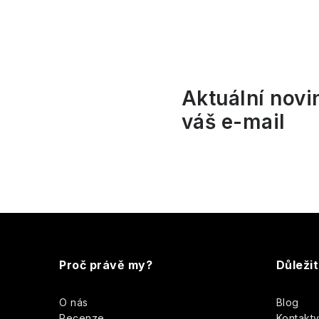
l
Aktuální novi
váš e-mail
í
r
Z
á
Proč právě my?
Důleži
p
O nás
Blog
a
Recenze
Kontakt