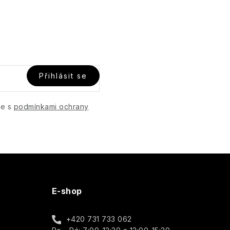
Přihlásit se
te s
podmínkami ochrany
E-shop
+420 731 733 062