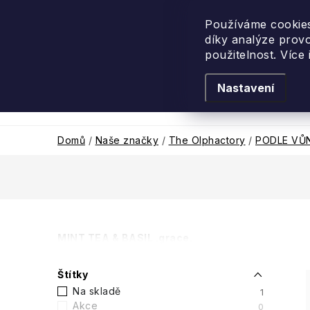
Přejít
na
Používáme cookies
díky analýze prov
obsah
použitelnost. Více
Nastavení
Levandulové léto
Podle vůně
Novi
Domů
/
Naše značky
/
The Olphactory
/
PODLE VŮ
P
MINT TEA & BASIL .grace.
o
Štítky
s
Na skladě
1
Akce
0