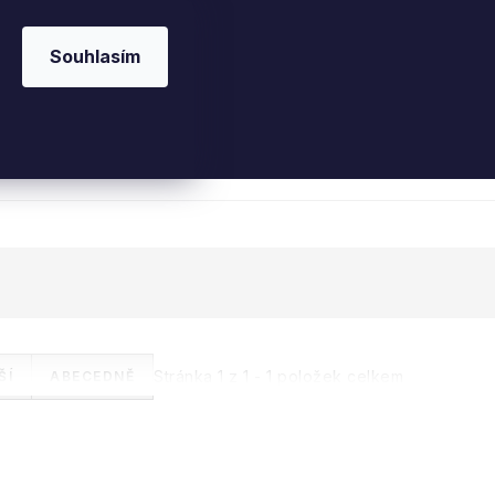
Souhlasím
 kosmetika
Interiérové vůně
Parfémy
Ple
Stránka
1
z
1
-
1
položek celkem
ŠÍ
ABECEDNĚ