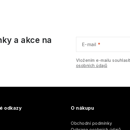
ů
O
v
á
nky a akce na
d
E-mail
a
c
Vložením e-mailu souhlasí
osobních údajů
p
v
k
té odkazy
O nákupu
y
Obchodní podmínky
v
y
Ochrana osobních údajů