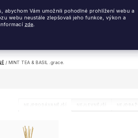
, abychom Vám umožnili pohodlné prohlížení webu a
ozu webu neustále zlepšovali jeho funkce, výkon a
 informací
zde
.
nky 2026
Akce
Designové dárky
Cestovní
NĚ
/
MINT TEA & BASIL .grace.
Ř
NEJPRODÁVANĚJŠÍ
NEJLEVNĚJŠÍ
NEJDRAŽ
a
V
z
ý