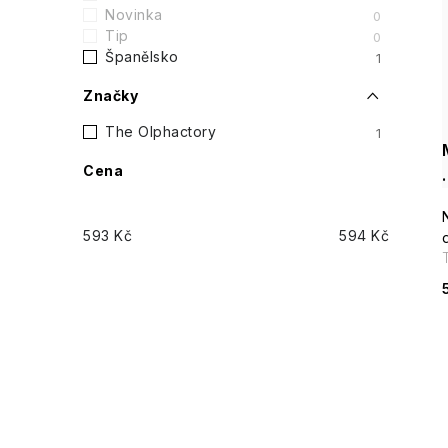
t
Novinka
0
Tip
0
r
Španělsko
1
i
a
Značky
n
The Olphactory
1
Cena
n
í
593
Kč
594
Kč
p
a
n
e
l