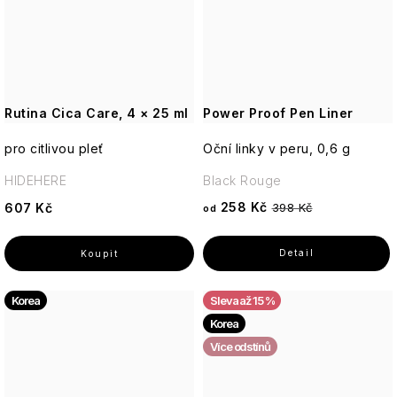
Rutina Cica Care, 4 × 25 ml
Power Proof Pen Liner
pro citlivou pleť
Oční linky v peru, 0,6 g
HIDEHERE
Black Rouge
258 Kč
607 Kč
398 Kč
od
Korea
až 15 %
Korea
Více odstínů