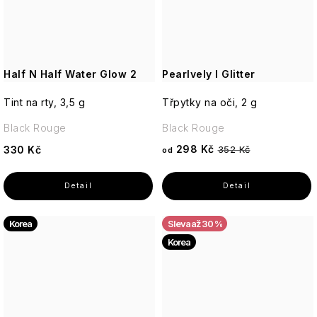
Half N Half Water Glow 2
Pearlvely I Glitter
Tint na rty, 3,5 g
Třpytky na oči, 2 g
Black Rouge
Black Rouge
298 Kč
330 Kč
352 Kč
od
Korea
až 30 %
Korea