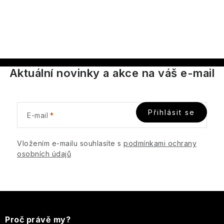
d
a
c
í
p
Aktuální novinky a akce na váš e-mail
r
v
k
y
Přihlásit se
E-mail
v
ý
Vložením e-mailu souhlasíte s
podmínkami ochrany
p
osobních údajů
i
s
u
Z
á
Proč právě my?