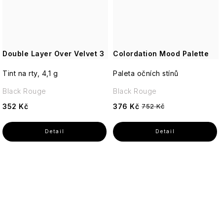
Double Layer Over Velvet 3
Colordation Mood Palette
Tint na rty, 4,1 g
Paleta očních stínů
Black Rouge
Black Rouge
352 Kč
376 Kč
752 Kč
O
v
l
á