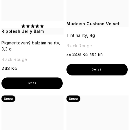
Muddish Cushion Velvet
Ripplesh Jelly Balm
Tint na rty, 4g
Pigmentovaný balzám na rty,
Black Rouge
3,3 g
246 Kč
352 Kč
od
Black Rouge
263 Kč
Korea
Korea