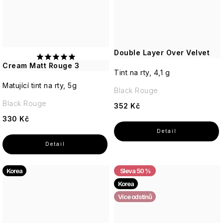
Double Layer Over Velvet
Cream Matt Rouge 3
Tint na rty, 4,1 g
Matující tint na rty, 5g
Black Rouge
Black Rouge
352 Kč
330 Kč
Korea
50 %
Korea
Více odstínů