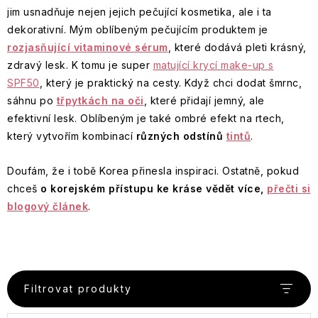
di
Cranberry
Cotswold
Ostatní
Džemy
jim usnadňuje nejen jejich pečující kosmetika, ale i ta
Oppio
Cocktails
dárkové
William
Vitamin
Pánské
Grace
dekorativní. Mým oblíbeným pečujícím produktem je
Francouzské
sady
Morris
line
dárkové
Cole
Módní
Sparkling
Cannoli
tajemství
-
rozjasňující vitaminové sérum
, které dodává pleti krásný,
sady
Lavanda
doplňky
Pear
Warm
&
zdravé
Radost
zdravý lesk. K tomu je super
matující krycí make-up s
&
Vanilla
Sara
Cantuccini
Cica
pokožky
zabalená
GREENOMIC
Šampony
Sandalwood
&
SPF50
, který je praktický na cesty. Když chci dodat šmrnc,
Miller
line
Dětské
Rosa
v
Papírnictví
Fig
dárkové
Patchouli
sáhnu po
třpytkách na oči
krabičce
, které přidají jemný, ale
Chipsy
Francouzský
Kondicionéry
sady
Happy
The
efektivní lesk. Oblíbeným je také ombré efekt na rtech,
Dárkové
a
Collagen
rituál
Doplňky
Hooladays
Colour
Royale
sady
tyčinky
line
který vytvořím kombinací
Salis
hladké
různých odstínů
tintů
.
Gourmet
do
Edit
Garden
Tuhá
Univerzální
pokožky
-
domácnosti
mýdla
dárkové
HAWKINS
Chuť,
Vánoce
Doufám, že i tobě Korea přinesla inspiraci. Ostatně, pokud
Ostatní
Sinfonia
sady
&
která
Collection
Toasted
Wellness
delikatesy
di
Dárky
chceš
o korejském přístupu ke kráse vědět více,
přečti si
BRIMBLE
hřeje
Privée
Marshmallow
Ladies
Tekutá
Spezie
z
i
-
&
blogový článek
.
mýdla
Provence
dráždí
kolekce
Salted
na
Heathcote
smysly
Wild
originálních
Caramel
Vaniglia
ruce
&
Parfémované
Fig
niche
Piccante
Ivory
a
&
parfémů
Mýdla
Toasted
toaletní
Cranberry
Sprchové
v
Pistachio
vody
Bytové
Filtrovat produkty
gely
HIDEHERE
plechové
French
&
-
vůně
krabičce
Peony,
Way
Caramel
Od