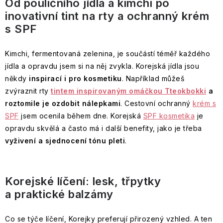
Od pouličního jídla a kimchi po
Kontakty
Doprava
o
&
Tuscia
Úžasná
vody
Somerset
tělo
Almond
inovativní tint na rty a ochranný krém
Příslušenství
DW
The
zvířátka
Sweet
-
Toiletry
a
Oil
pro
Difuzéry
HOME
Fuzzy
Tělová
Vanilla
s SPF
V
Bergamotto
pleť
přípravu
a
Duck
péče
&
jakékoli
Toaletní
nápojů
náplně
Almond
Castelbel
Crème
podobě
English
vody
do
Těstoviny
Kimchi, fermentovaná zelenina, je součástí téměř každého
Glaze
Cuore
Olivová
Brûlée,
Soap
Citrus,
Dárkové
difuzérů
a
di
péče
Orange
jídla a opravdu jsem si na něj zvykla. Korejská jídla jsou
Company
Lime
sady
rizota
Heathcote
Levandule
Pepe
o
Blossom
Dárkové
někdy
inspirací i pro kosmetiku
&
. Například můžeš
Toasted
&
-
Nero
tělo
&
sady
Krémy
Mint
Praline
Ivory
zvýraznit rty
tintem inspirovaným omáčkou Tteokbokki
a
Harmonie,
a
Vanilla
ERBARIO
na
Olivové
&
čistota
roztomile je ozdobit nálepkami
pleť
. Cestovní ochranný
krém s
TOSCANO
ruce
oleje
Sweet
Elisir
a
Vánoce
Wellness
a
Esprit
SPF
jsem ocenila během dne. Korejská
SPF kosmetika
je
Vanilla
D'Olivo
Beauticology
pohoda
for
balzamika
Provence
opravdu skvělá a často má i další benefity, jako je třeba
Citrusy
„Cosmic
Esprit
men
a
Unicorn“
vyživení a sjednocení tónu pleti
.
Provence
Velvet
Fico
Interiérové
verbena
Sugo
English
Rose
D’elba
vůně
z
Football
Soap
&
Sweet
-
Provence
Essências
Company
Peony
Orange
Vůně,
Koření,
Heathcote
de
Korejské líčení: lesk, třpytky
Fiori
&
která
Wild
soli
Portugal
D’arancio
a praktické balzámy
Savon
Ylang
tvoří
Cherry
a
Dámské
Wild
de
Ylang
atmosféru
&
Cath
pepře
Hyaluronic
dárkové
Fig
Marseille
Vanilla
Kidston
line
sady
Fumo
Evoluderm
&
Co se týče líčení, Korejky preferují přirozený vzhled. A ten
72%