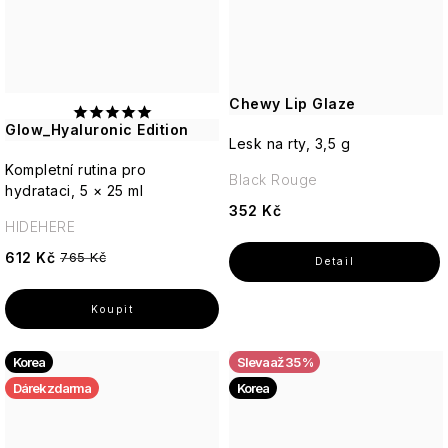
Chewy Lip Glaze
Glow_Hyaluronic Edition
Lesk na rty, 3,5 g
Kompletní rutina pro
Black Rouge
hydrataci, 5 × 25 ml
352 Kč
HIDEHERE
612 Kč
765 Kč
Korea
až 35 %
Dárek zdarma
Korea