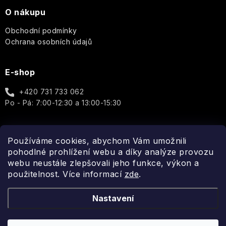
Vůně
O
suchou
Terre
plná
Ledové
O nákupu
na
Dárkové
PLEŤ
pokožku)
d'Oc
vášně
čaje
textil
sady
a
Obchodní podmínky
energie
PÉČE
CALM
Ochrana osobních údajů
The
Vánoční
Jaro
O
Andělé
V+
Olphactory
čaje
VLASY
(pro
a
citlivou
E-shop
Podzim
dárkové
Rodina
Podle
pokožku)
The
sady
KOSMETICKÉ
typu
Retreat
+420 731 733 062
DOPLŇKY
produktu
Vánoce
Láska
Po - Pá: 7:00-12:30 a 13:00-15:30
REPAR
-
Doplňky
a
V+
Yardley
The
a
Zralá
zamilovaní
(pro
Solution
Ostatní
příslušenství
pleť
atopickou
Používáme cookies, abychom Vám umožnili
Konvalinka
pokožku)
Spojte se s námi
Květiny
-
theBalm
pohodlné prohlížení webu a díky analýze provozu
Interiérové
Citlivá
Čistá,
webu neustále zlepšovali jeho funkce, výkon a
vůně
pleť
svěží,
Krabičky
použitelnost. Více informací
zde
.
a
UpCircle
jarní
doplňky
lehkost
Pleť
Závěsné
Nastavení
se
VENDOME
figury
sklonem
Anglická
k
levandule