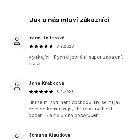
Tělové
Toaletní
Once
Tělové
mlhy
a
Upon
Dárkové
mlhy
parfémované
a
sady
a
vody
Fragrance
Vlasová
spreje
PÉČE
péče
O
Bytové
Irena Hellerová
PLEŤ
Paris
Dárkové
vůně
Bleu
Aleppo
6.8.2026
sady
mýdla
PÉČE
Vynikající... Rychlé jednání, super zabalení,
Péče
O
Percy
Ostatní
krása.
o
TĚLO
Nobleman
Ostatní
tělo
Hydratace
Pernici
Jana Krabcová
Vánoce
6.8.2026
Vrásky
Plantes
Líbí se mi sortiment obchodu, líbí se mi jak
et
Icons
obchod komunikuje, líbí se mi rychlost
Parfums
Rozjasnění
dodání. Za mě určitě doporučení
de
Provence
Luxury
Pro
Romana Klaudová
muže
Pomp