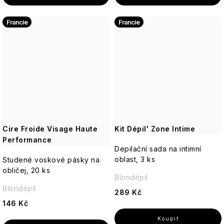
Luxury
Pro
Francie
Francie
muže
Pomp
Cosmos
&
Co.
Pro
Basic
ženy
Au
Lait
Q+A
Well-
Unisex
being
Thistle
Elegance
Real
&
-
Shaving
Doplňky
Black
Porcelain
Dotek
Co.
Pepper
luxusu
Cire Froide Visage Haute
Kit Dépil' Zone Intime
v
Cheerful
Performance
Reluz
každé
Sea
Depilační sada na intimní
kapce
Kelp
oblast, 3 ks
Studené voskové pásky na
Garden
ROOT
Aromas
obličej, 20 ks
PERFECT
Artesanales
Blondépil
Golden
Wild
de
girl
Blondépil
Aromatic
Heather
289 Kč
Elements
Antigua
-
Candle
ROURA
146 Kč
Každá
kapka
Oakmoss
Modern
Tropical