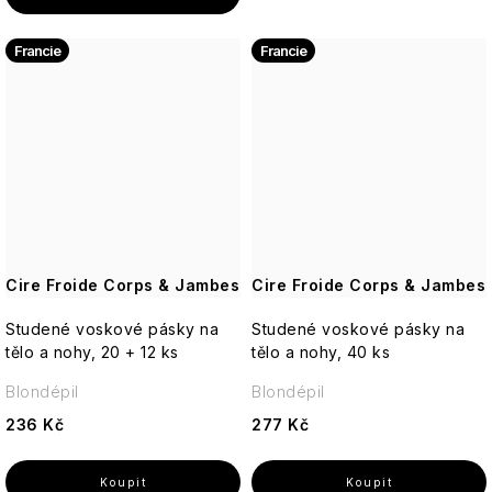
Sexy
Deodoranty
Monet
MR.
Tajemství
Boy
jasmínu
Francie
Francie
Tělové
Toaletní
Once
Tělové
mlhy
a
Upon
Dárkové
mlhy
parfémované
a
sady
a
vody
Fragrance
Vlasová
spreje
PÉČE
péče
O
Bytové
PLEŤ
Paris
Dárkové
vůně
Bleu
Aleppo
sady
mýdla
PÉČE
Péče
O
Percy
Ostatní
Cire Froide Corps & Jambes
Cire Froide Corps & Jambes
o
TĚLO
Nobleman
Ostatní
tělo
Studené voskové pásky na
Studené voskové pásky na
Hydratace
Pernici
tělo a nohy, 20 + 12 ks
tělo a nohy, 40 ks
Vánoce
Blondépil
Blondépil
Vrásky
Plantes
et
236 Kč
277 Kč
Icons
Parfums
Rozjasnění
de
Provence