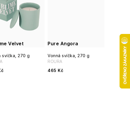
ime Velvet
Pure Angora
 svíčka, 270 g
Vonná svíčka, 270 g
A
ROURA
Kč
465 Kč