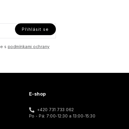
Přihlásit se
te s
podmínkami ochrany
E-shop
+420 731 733 062
Po - Pá: 7:00-12:30 a 13:00-15:30