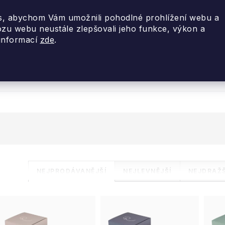
, abychom Vám umožnili pohodlné prohlížení webu a
ozu webu neustále zlepšovali jeho funkce, výkon a
 informací
zde
.
nky 2026
Akce
Designové dárky
Cestovní
Ř
NEJPRODÁVANĚJŠÍ
NEJLEVNĚJŠÍ
NEJDRAŽŠ
a
V
z
ý