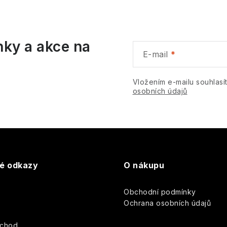
ů
á
nky a akce na
d
E-mail
a
c
Vložením e-mailu souhlasí
osobních údajů
p
v
k
té odkazy
O nákupu
y
Obchodní podmínky
v
y
Ochrana osobních údajů
ý
bchod