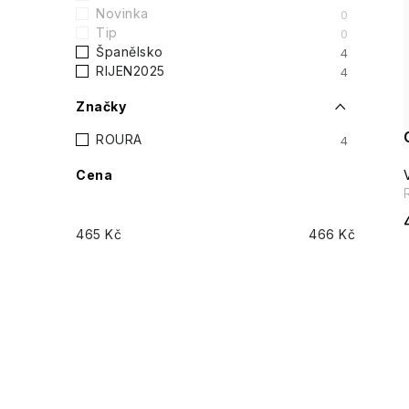
t
Novinka
0
Tip
0
r
Španělsko
4
i
RIJEN2025
4
a
Značky
n
ROURA
4
n
Cena
í
465
Kč
466
Kč
p
a
n
e
l