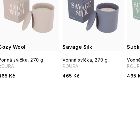
e
p
n
í
s
p
Cozy Wool
Savage Silk
Subl
p
r
Vonná svíčka, 270 g
Vonná svíčka, 270 g
Vonná
r
ROURA
ROURA
ROUR
o
o
465 Kč
465 Kč
465 
d
d
u
u
k
k
t
O
t
ů
v