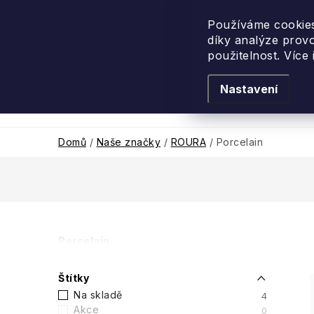
Přejít
na
Používáme cookies
díky analýze prov
obsah
použitelnost. Více
Nastavení
Levandulové léto
Podle vůně
Novi
Domů
/
Naše značky
/
ROURA
/
Porcelain
P
Porcelain
o
Štítky
s
Na skladě
4
Akce
0