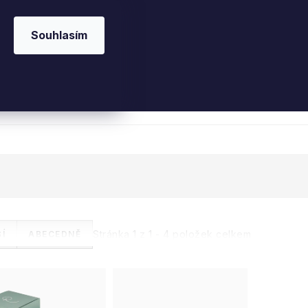
Souhlasím
 kosmetika
Interiérové vůně
Parfémy
Ple
Stránka
1
z
1
-
4
položek celkem
Í
ABECEDNĚ