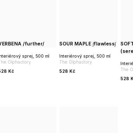
ů
VERBENA /further/
SOUR MAPLE ∫flawless∫
SOF
(ser
Interiérový sprej, 500 ml
Interiérový sprej, 500 ml
The Olphactory
The Olphactory
Interi
The O
528 Kč
528 Kč
528 