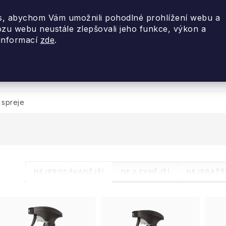
, abychom Vám umožnili pohodlné prohlížení webu a
ozu webu neustále zlepšovali jeho funkce, výkon a
 informací
zde
.
nky 2026
Akce
Designové dárky
Cestovní
 spreje
Ř
NEJPRODÁVANĚJŠÍ
NEJLEVNĚJŠÍ
NEJDRAŽŠ
a
V
z
ý