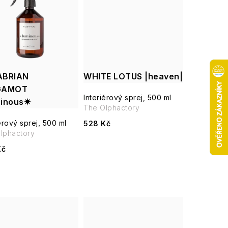
ABRIAN
WHITE LOTUS |heaven|
GAMOT
Interiérový sprej, 500 ml
inous✷
The Olphactory
érový sprej, 500 ml
528 Kč
lphactory
Kč