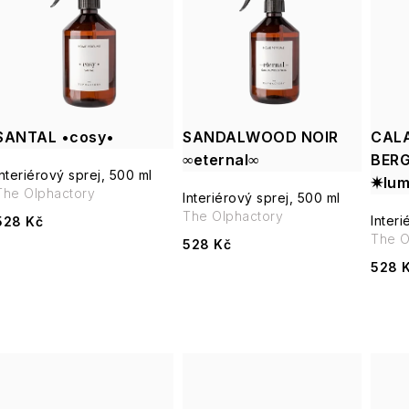
e
p
n
í
s
p
SANTAL •cosy•
SANDALWOOD NOIR
CAL
p
r
∞eternal∞
BER
Interiérový sprej, 500 ml
r
✷lum
The Olphactory
o
Interiérový sprej, 500 ml
The Olphactory
o
Interi
528 Kč
d
The O
528 Kč
d
528 
u
u
k
k
t
t
ů