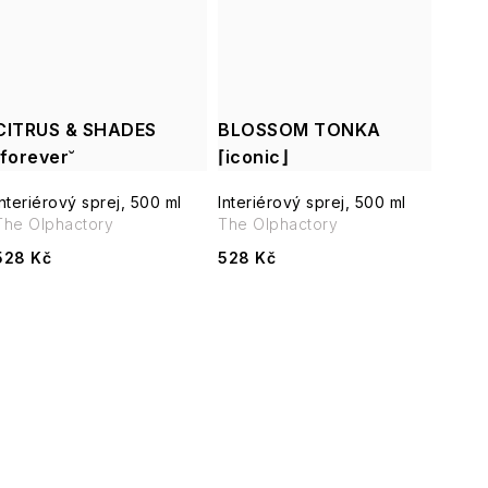
CITRUS & SHADES
BLOSSOM TONKA
˘forever˘
⌈iconic⌋
Interiérový sprej, 500 ml
Interiérový sprej, 500 ml
The Olphactory
The Olphactory
528 Kč
528 Kč
O
v