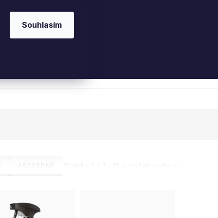
Souhlasím
 kosmetika
Interiérové vůně
Parfémy
Ple
Stránka
1
z
1
-
10
položek celkem
Í
ABECEDNĚ