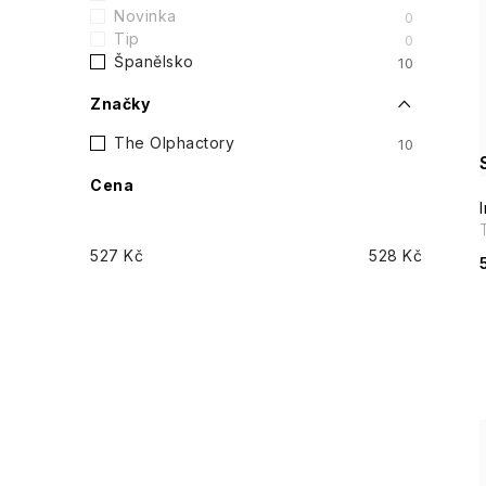
t
Novinka
0
Tip
0
r
Španělsko
10
i
a
Značky
n
The Olphactory
10
Cena
n
í
527
Kč
528
Kč
p
a
n
e
l