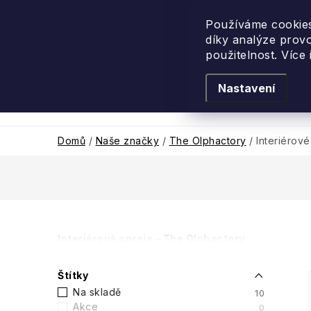
Přejít
na
Používáme cookies
díky analýze prov
obsah
použitelnost. Více
Nastavení
Levandulové léto
Podle vůně
Novi
Domů
/
Naše značky
/
The Olphactory
/
Interiérové
P
Interiérové spreje - The Olphactory
o
Štítky
s
Na skladě
10
Akce
0