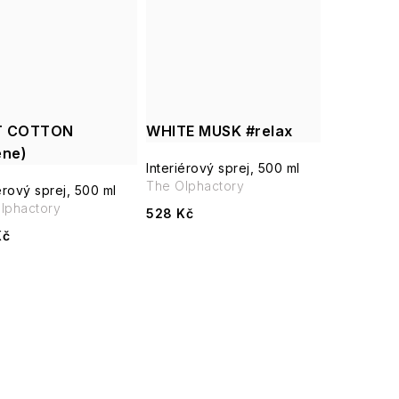
T COTTON
WHITE MUSK #relax
ene)
Interiérový sprej, 500 ml
The Olphactory
érový sprej, 500 ml
lphactory
528 Kč
Kč