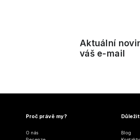
l
Aktuální novi
váš e-mail
í
r
Z
á
Proč právě my?
Důleži
p
O nás
Blog
a
Recenze
Kontakt