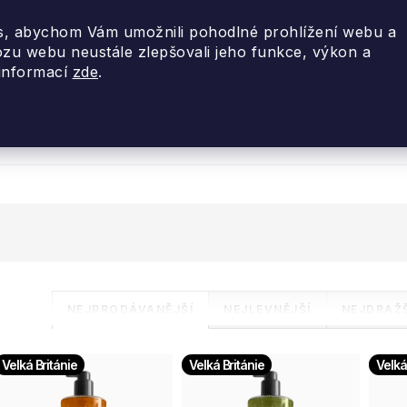
, abychom Vám umožnili pohodlné prohlížení webu a
ozu webu neustále zlepšovali jeho funkce, výkon a
 informací
zde
.
nky 2026
Akce
Designové dárky
Cestovní
Ř
NEJPRODÁVANĚJŠÍ
NEJLEVNĚJŠÍ
NEJDRAŽŠ
a
V
Velká Británie
Velká Británie
Velká
z
ý