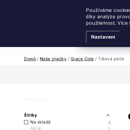
Přejít
na
Používáme cookies
díky analýze prov
obsah
použitelnost. Více
Nastavení
Levandulové léto
Podle vůně
Novi
Domů
/
Naše značky
/
Grace Cole
/
Tělová péče
P
Tělová péče
o
Štítky
s
Na skladě
3
Akce
0