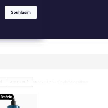
Souhlasím
 kosmetika
Interiérové vůně
Parfémy
Ple
Stránka
1
z
1
-
3
položek celkem
Í
ABECEDNĚ
 Británie