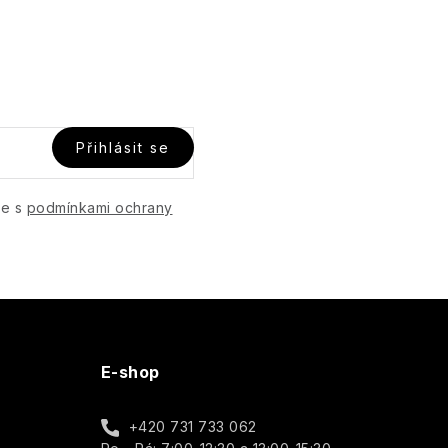
Přihlásit se
te s
podmínkami ochrany
E-shop
+420 731 733 062