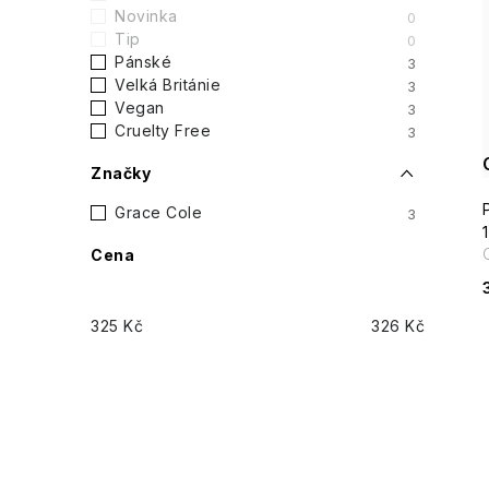
t
Novinka
0
Tip
0
r
Pánské
3
i
Velká Británie
3
a
Vegan
3
Cruelty Free
3
n
Značky
n
Grace Cole
3
í
Cena
p
325
Kč
326
Kč
a
n
e
l