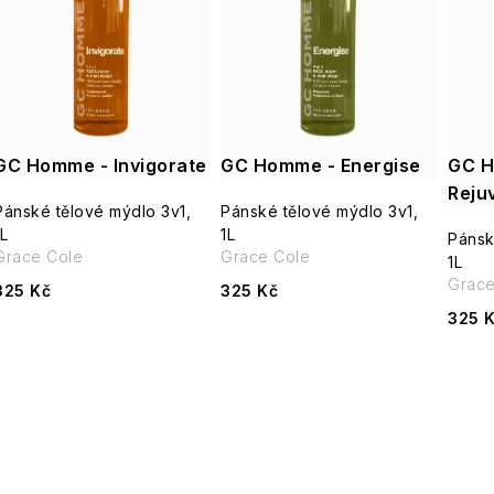
e
p
n
í
s
p
GC Homme - Invigorate
GC Homme - Energise
GC H
p
r
Reju
Pánské tělové mýdlo 3v1,
Pánské tělové mýdlo 3v1,
r
1L
1L
o
Pánsk
Grace Cole
Grace Cole
1L
o
d
Grac
325 Kč
325 Kč
d
325 
u
u
k
k
t
t
ů