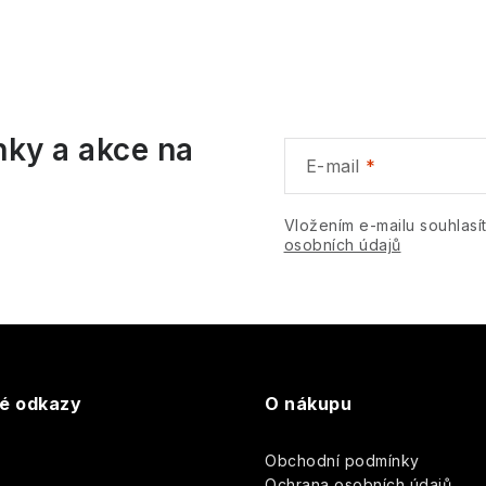
ů
O
v
á
nky a akce na
d
E-mail
a
c
Vložením e-mailu souhlasí
osobních údajů
p
v
k
té odkazy
O nákupu
y
Obchodní podmínky
v
y
Ochrana osobních údajů