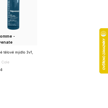
omme -
venate
é tělové mýdlo 3v1,
e Cole
Kč