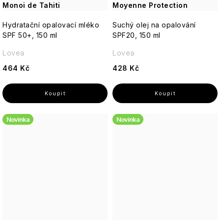
akné
VILLAGE
Monoi de Tahiti
Moyenne Protection
Postavy
-
CANDLE
Jemná,
Hydratační opalovací mléko
Suchý olej na opalování
květinová
Suchá
Vánoční
SPF 50+, 150 ml
britská
SPF20, 150 ml
pleť
Willow
figury
elegance
Tree
a
Lovea
Lovea
Betlém
Matná
464 Kč
428 Kč
Anglická
pokožka
Yardley
růže
Ostatní
-
Svíčky
Romantická,
18.21
pudrová,
Man
nadčasová
Novinka
Novinka
Made
Enchanteur
Gentleman