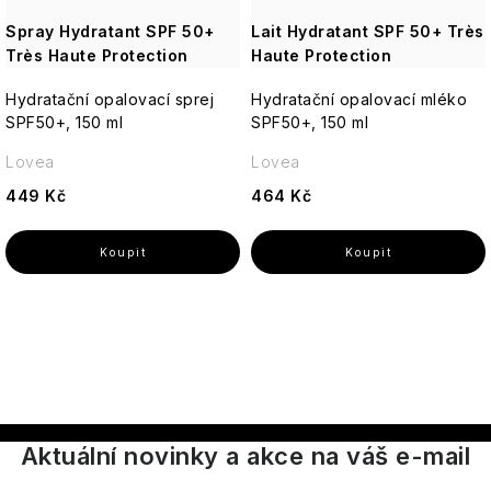
Spray Hydratant SPF 50+
Lait Hydratant SPF 50+ Très
Très Haute Protection
Haute Protection
Hydratační opalovací sprej
Hydratační opalovací mléko
SPF50+, 150 ml
SPF50+, 150 ml
Lovea
Lovea
449 Kč
464 Kč
O
v
l
á
Aktuální novinky a akce na váš e-mail
d