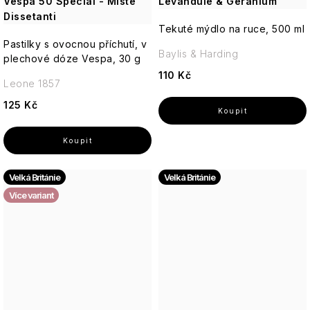
Vespa 50 Special - Miste
Levandule & Geranium
Dissetanti
Tekuté mýdlo na ruce, 500 ml
Pastilky s ovocnou příchutí, v
Baylis & Harding
plechové dóze Vespa, 30 g
110 Kč
Leone 1857
125 Kč
Velká Británie
Velká Británie
Více variant