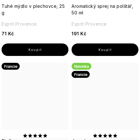
Tuhé mýdlo v plechovce, 25
Aromatický sprej na polštář,
g
50 ml
Esprit Provence
Esprit Provence
71 Kč
191 Kč
Francie
Novinka
Francie