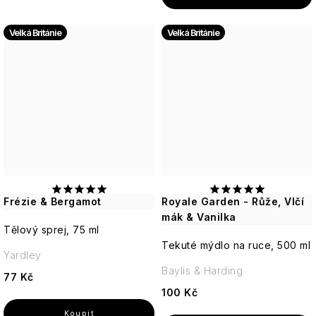
akné
VILLAGE
Postavy
-
CANDLE
Jemná,
Velká Británie
Velká Británie
květinová
Suchá
Vánoční
britská
pleť
Willow
figury
elegance
Tree
a
Betlém
Matná
Anglická
pokožka
Yardley
růže
Ostatní
-
Svíčky
Romantická,
18.21
pudrová,
Man
nadčasová
Made
Frézie & Bergamot
Royale Garden - Růže, Vlčí
Enchanteur
mák & Vanilka
Tělový sprej, 75 ml
Gentleman
Tekuté mýdlo na ruce, 500 ml
Yardley
Baylis & Harding
77 Kč
100 Kč