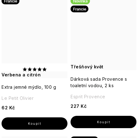
Francie
Novinka
Francie
Třešňový květ
Verbena a citrón
Dárková sada Provence s
toaletní vodou, 2 ks
Extra jemné mýdlo, 100 g
Esprit Provence
Le Petit Olivier
227 Kč
62 Kč