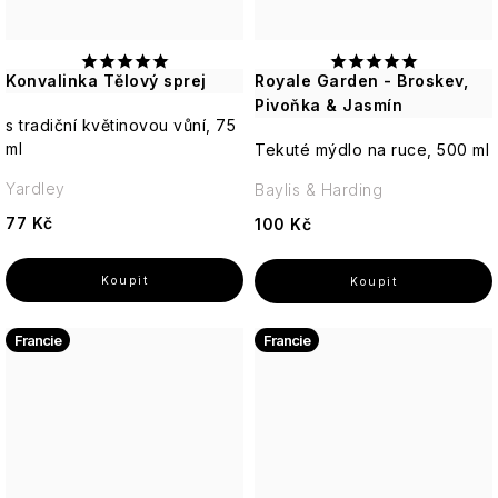
Konvalinka Tělový sprej
Royale Garden - Broskev,
Pivoňka & Jasmín
s tradiční květinovou vůní, 75
ml
Tekuté mýdlo na ruce, 500 ml
Yardley
Baylis & Harding
77 Kč
100 Kč
Francie
Francie