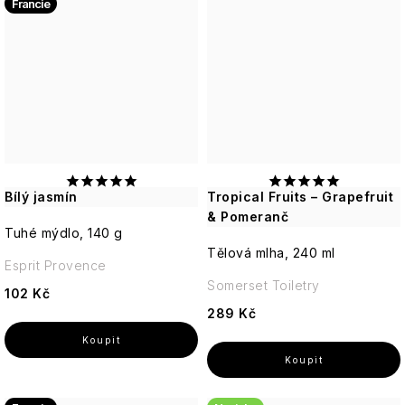
Francie
Bílý jasmín
Tropical Fruits – Grapefruit
& Pomeranč
Tuhé mýdlo, 140 g
Tělová mlha, 240 ml
Esprit Provence
Somerset Toiletry
102 Kč
289 Kč