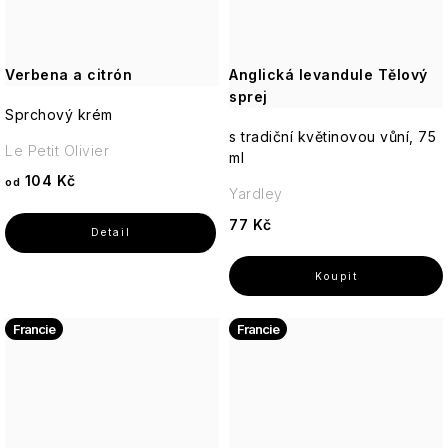
Verbena a citrón
Anglická levandule Tělový
sprej
Sprchový krém
s tradiční květinovou vůní, 75
Le Petit Olivier
ml
104 Kč
od
Yardley
77 Kč
Francie
Francie