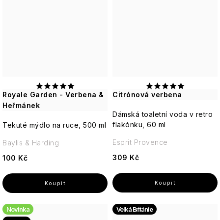
Royale Garden - Verbena &
Citrónová verbena
Heřmánek
Dámská toaletní voda v retro
flakónku, 60 ml
Tekuté mýdlo na ruce, 500 ml
Esprit Provence
Baylis & Harding
309 Kč
100 Kč
Novinka
Velká Británie