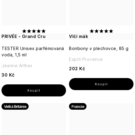
PRIVÉE - Grand Cru
Vlčí mák
TESTER Unisex parfémovaná
Bonbony v plechovce, 85 g
voda, 1,5 ml
Esprit Provence
Jeanne Arthes
202 Kč
30 Kč
Velká Británie
Francie