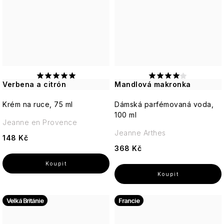
Verbena a citrón
Mandlová makronka
Krém na ruce, 75 ml
Dámská parfémovaná voda,
100 ml
Jeanne en Provence
Jeanne Arthes
148 Kč
368 Kč
Velká Británie
Francie