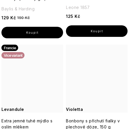
Leone 1857
Baylis & Harding
125 Kč
129 Kč
190 Kč
Francie
Více variant
Levandule
Violetta
Extra jemné tuhé mýdlo s
Bonbony s příchutí fialky v
oslím mlékem
plechové dóze, 150 g