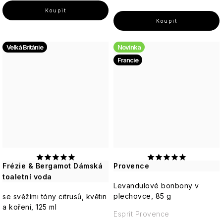
Velká Británie
Novinka
Francie
Frézie & Bergamot Dámská
Provence
toaletní voda
Levandulové bonbony v
plechovce, 85 g
se svěžími tóny citrusů, květin
a koření, 125 ml
Esprit Provence