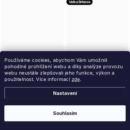
Velká Británie
Používáme cookies, abychom Vám umožnili
Violetta
pohodlné prohlížení webu a díky analýze provozu
The Edit - Cherry
webu neustále zlepšovali jeho funkce, výkon a
Pastilky s příchutí fialek, v
Temptation
použitelnost. Více informací
zde
.
plechové dóze, 30 g
Mlha na tělo a vlasy, 250 ml
Leone 1857
Nastavení
Baylis & Harding
125 Kč
355 Kč
Souhlasím