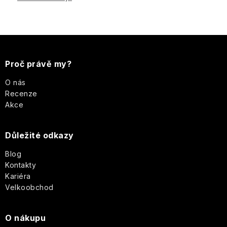
i
s
u
Z
á
Proč právě my?
p
O nás
Recenze
a
Akce
t
Důležité odkazy
í
Blog
Kontakty
Kariéra
Velkoobchod
O nákupu