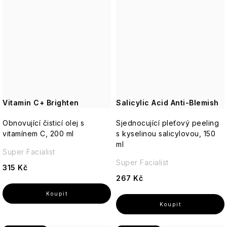
se
VENDOME
figury
sklonem
Anglická
k
levandule
akné
VILLAGE
Postavy
-
CANDLE
Jemná,
květinová
Suchá
Vánoční
britská
pleť
Willow
figury
elegance
Tree
a
Betlém
Matná
Anglická
pokožka
Vitamin C+ Brighten
Salicylic Acid Anti-Blemish
Yardley
růže
Ostatní
-
Obnovující čisticí olej s
Sjednocující pleťový peeling
Svíčky
Romantická,
18.21
vitamínem C, 200 ml
s kyselinou salicylovou, 150
pudrová,
Man
ml
nadčasová
Made
Super Facialist
Super Facialist
315 Kč
Enchanteur
267 Kč
Gentleman