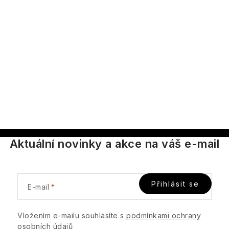
O
v
l
á
d
a
c
í
p
Aktuální novinky a akce na váš e-mail
r
v
k
y
Přihlásit se
E-mail
v
ý
Vložením e-mailu souhlasíte s
podmínkami ochrany
p
osobních údajů