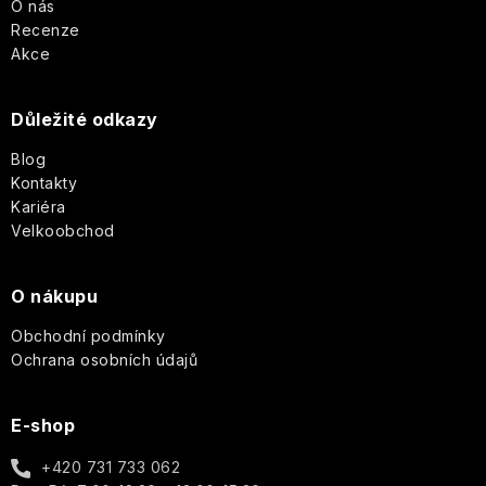
i
p
O nás
s
Recenze
a
Akce
u
t
Důležité odkazy
í
Blog
Kontakty
Kariéra
Velkoobchod
O nákupu
Obchodní podmínky
Ochrana osobních údajů
E-shop
+420 731 733 062