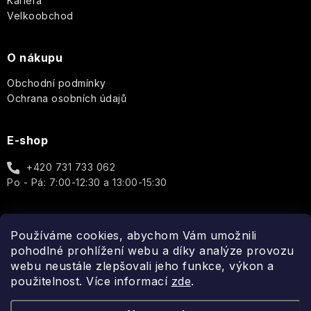
Kariéra
Tělové
Toaletní
Once
Velkoobchod
Tělové
mlhy
a
Upon
Dárkové
mlhy
parfémované
a
sady
a
vody
Fragrance
Vlasová
spreje
O nákupu
PÉČE
péče
O
Bytové
Obchodní podmínky
PLEŤ
Paris
Dárkové
vůně
Ochrana osobních údajů
Bleu
Aleppo
sady
mýdla
PÉČE
Péče
O
Percy
E-shop
Ostatní
o
TĚLO
Nobleman
Ostatní
tělo
+420 731 733 062
Hydratace
Po - Pá: 7:00-12:30 a 13:00-15:30
Pernici
Vánoce
Vrásky
Plantes
et
Používáme cookies, abychom Vám umožnili
Spojte se s námi
Icons
Parfums
pohodlné prohlížení webu a díky analýze provozu
Rozjasnění
de
webu neustále zlepšovali jeho funkce, výkon a
Provence
Luxury
použitelnost. Více informací
zde
.
Pro
muže
Pomp