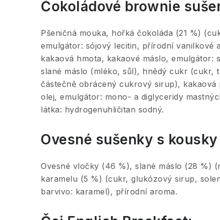
Čokoládové brownie suše
Pšeničná mouka, hořká čokoláda (21 %) (cu
emulgátor: sójový lecitin, přírodní vanilkové
kakaová hmota, kakaové máslo, emulgátor: soj
slané máslo (mléko, sůl), hnědý cukr (cukr, t
částečně obrácený cukrový sirup), kakaová 
olej, emulgátor: mono- a diglyceridy mastných
látka: hydrogenuhličitan sodný.
Ovesné sušenky s kousky 
Ovesné vločky (46 %), slané máslo (28 %) (m
karamelu (5 %) (cukr, glukózový sirup, solen
barvivo: karamel), přírodní aroma.