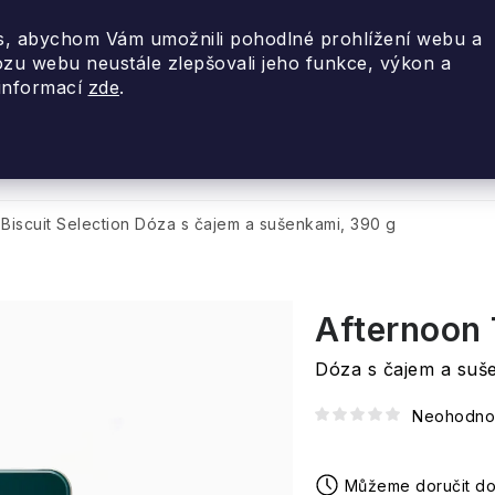
, abychom Vám umožnili pohodlné prohlížení webu a
ozu webu neustále zlepšovali jeho funkce, výkon a
 informací
zde
.
nky 2026
Akce
Designové dárky
Cestovní
Biscuit Selection
Dóza s čajem a sušenkami, 390 g
Afternoon 
Dóza s čajem a suš
Neohodno