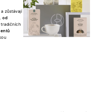
a zůstávají
y,
od
 tradičních
mentů
kou