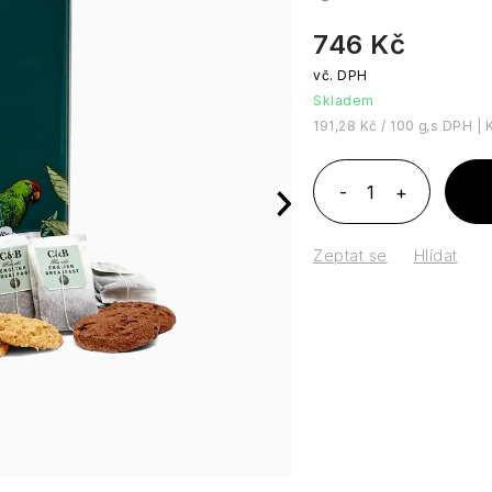
746 Kč
Skladem
Měrná cena:
191,28 Kč / 100 g
Zeptat se
Hlídat