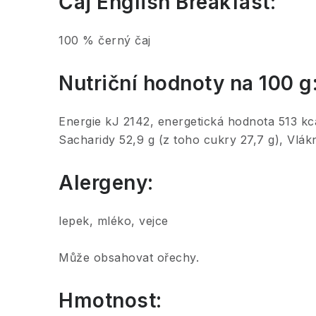
Čaj English Breakfast:
100 % černý čaj
Nutriční hodnoty na 100 g
Energie kJ 2142, energetická hodnota 513 kca
Sacharidy 52,9 g (z toho cukry 27,7 g), Vlákni
Alergeny:
lepek, mléko, vejce
Může obsahovat ořechy.
Hmotnost: