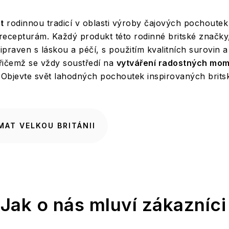
t
rodinnou tradicí v oblasti výroby čajových pochoutek 
recepturám. Každý produkt této rodinné britské značk
připraven s láskou a péčí, s použitím kvalitních surovin a
přičemž se vždy soustředí na
vytváření radostných mo
 Objevte svět lahodných pochoutek inspirovaných brits
AT VELKOU BRITÁNII