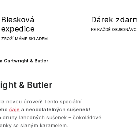
Blesková
Dárek zdar
expedice
KE KAŽDÉ OBJEDNÁVC
ZBOŽÍ MÁME SKLADEM
a Cartwright & Butler
ight & Butler
a novou úroveň! Tento speciální
ného
čaje
a neodolatelných sušenek!
va druhy lahodných sušenek – čokoládové
šenky se slaným karamelem.