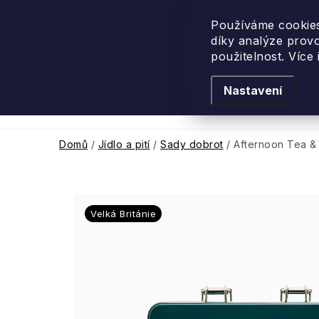
Přejít
na
Používáme cookies
díky analýze prov
obsah
použitelnost. Více
Nastavení
Levandulové léto
Podle vůně
Novi
Domů
/
Jídlo a pití
/
Sady dobrot
/
Afternoon Tea & 
Velká Británie