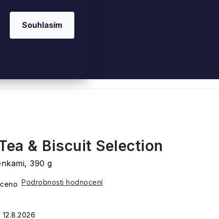
Souhlasím
 kosmetika
Interiérové vůně
Parfémy
Ple
Tea & Biscuit Selection
enkami, 390 g
Podrobnosti hodnocení
ceno
12.8.2026