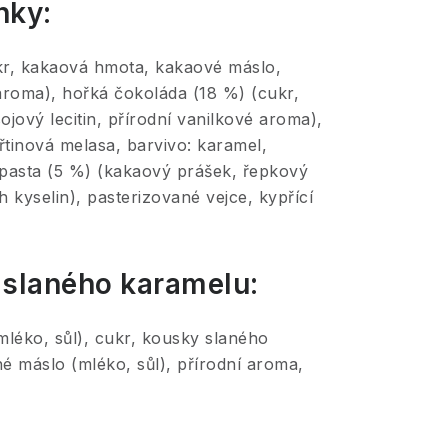
nky:
kr, kakaová hmota, kakaové máslo,
 aroma), hořká čokoláda (18 %) (cukr,
ový lecitin, přírodní vanilkové aroma),
řtinová melasa, barvivo: karamel,
pasta (5 %) (kakaový prášek, řepkový
 kyselin), pasterizované vejce, kypřící
slaného karamelu:
léko, sůl), cukr, kousky slaného
é máslo (mléko, sůl), přírodní aroma,