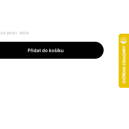
Kód zboží:
4904
Přidat do košíku