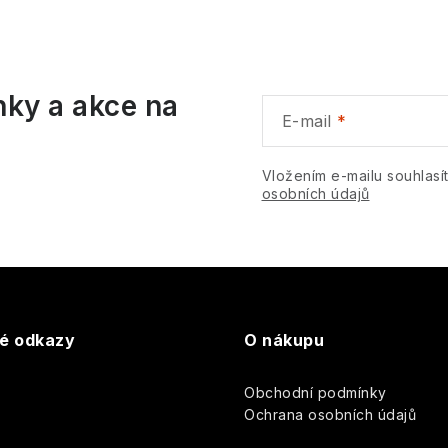
v
á
nky a akce na
d
E-mail
a
c
Vložením e-mailu souhlasí
osobních údajů
p
v
k
té odkazy
O nákupu
y
Obchodní podmínky
v
y
Ochrana osobních údajů
ý