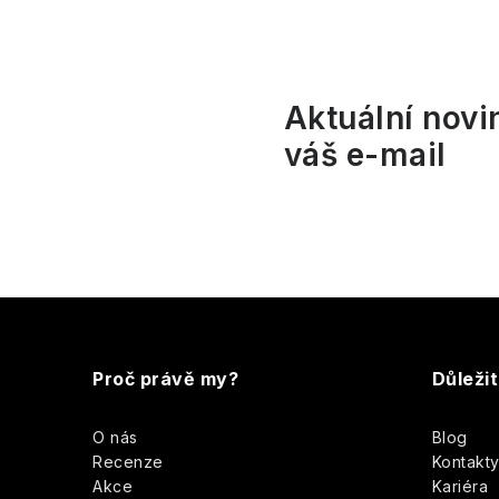
l
Aktuální novi
váš e-mail
í
r
Z
á
Proč právě my?
Důleži
p
O nás
Blog
a
Recenze
Kontakt
Akce
Kariéra