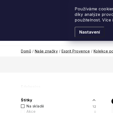
Přejít
na
Používáme cookies
díky analýze prov
obsah
použitelnost. Více
Nastavení
Levandulové léto
Podle vůně
Novi
Domů
/
Naše značky
/
Esprit Provence
/
Kolekce po
P
Edelweiss
o
Štítky
s
Na skladě
12
Akce
0