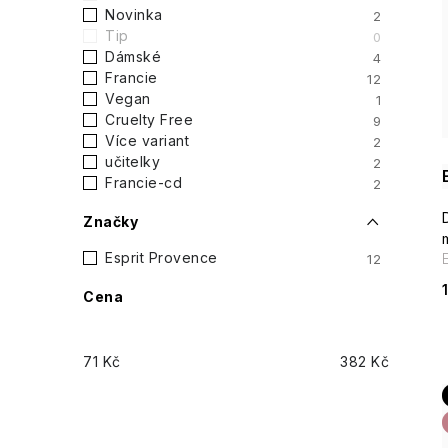
t
Novinka
2
Tip
0
r
Dámské
4
i
Francie
12
a
Vegan
1
Cruelty Free
9
n
Více variant
2
učitelky
2
n
Francie-cd
2
í
Značky
p
Esprit Provence
12
Cena
a
n
71
Kč
382
Kč
e
l