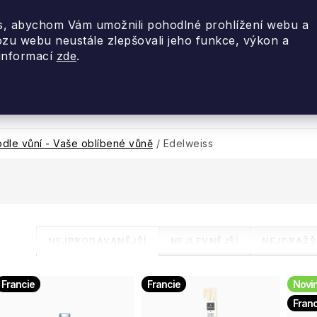
, abychom Vám umožnili pohodlné prohlížení webu a
ozu webu neustále zlepšovali jeho funkce, výkon a
 informací
zde
.
nky 2026
Akce
Designové dárky
Cestovní
dle vůní - Vaše oblíbené vůně
/
Edelweiss
Ř
NEJPRODÁVANĚJŠÍ
NEJLEVNĚJŠÍ
NEJDRAŽŠ
a
V
Francie
Francie
Novi
z
Franc
ý