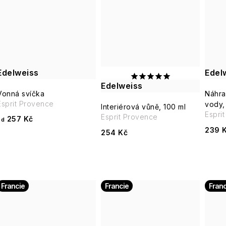
ů
Edelweiss
Edel
Edelweiss
Vonná svíčka
Náhra
Esprit Provence
vody,
Interiérová vůně, 100 ml
Espri
Esprit Provence
257 Kč
od
239 
254 Kč
Francie
Francie
Franc