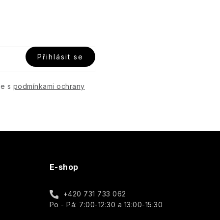
Přihlásit se
te s
podmínkami ochrany
E-shop
+420 731 733 062
Po - Pá: 7:00-12:30 a 13:00-15:30