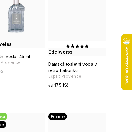
weiss
Edelweiss
tní voda, 45 ml
t Provence
Dámská toaletní voda v
retro flakónku
Kč
Esprit Provence
175 Kč
od
nka
Francie
ie