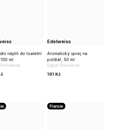
weiss
Edelweiss
dní náplň do toaletní
Aromatický sprej na
 100 ml
polštář, 50 ml
t Provence
Esprit Provence
Kč
191 Kč
ie
Francie