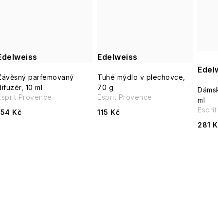
Edelweiss
Edelweiss
Edel
Závěsný parfemovaný
Tuhé mýdlo v plechovce,
difuzér, 10 ml
70 g
Dámsk
Esprit Provence
Esprit Provence
ml
Espri
154 Kč
115 Kč
281 K
O