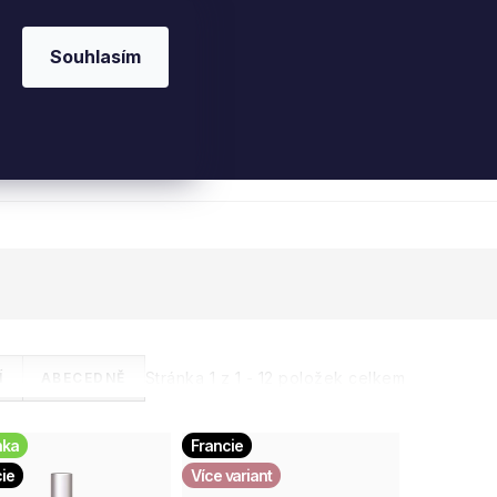
Souhlasím
 kosmetika
Interiérové vůně
Parfémy
Ple
Stránka
1
z
1
-
12
položek celkem
Í
ABECEDNĚ
nka
Francie
ie
Více variant