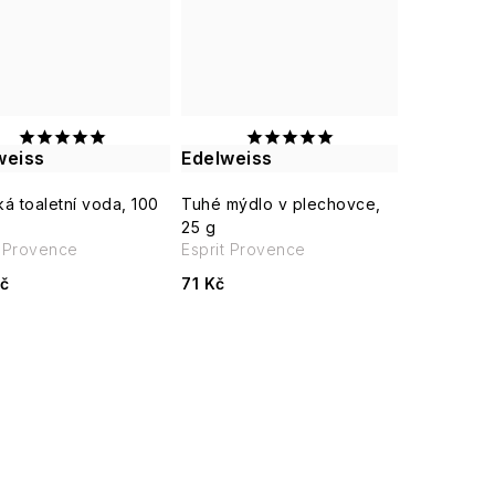
weiss
Edelweiss
á toaletní voda, 100
Tuhé mýdlo v plechovce,
25 g
t Provence
Esprit Provence
č
71 Kč