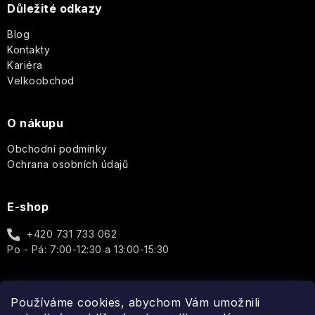
t
Cosmos
Důležité odkazy
&
í
Co.
Pro
Blog
Basic
ženy
Au
Kontakty
Lait
Q+A
Kariéra
Well-
Unisex
Velkoobchod
being
Thistle
Elegance
Real
&
-
Shaving
Doplňky
O nákupu
Black
Porcelain
Dotek
Co.
Pepper
luxusu
Obchodní podmínky
v
Cheerful
Reluz
Ochrana osobních údajů
každé
Sea
kapce
Kelp
Garden
ROOT
Aromas
E-shop
PERFECT
Artesanales
Golden
Wild
de
girl
Aromatic
+420 731 733 062
Heather
Elements
Antigua
-
Candle
ROURA
Po - Pá: 7:00-12:30 a 13:00-15:30
Každá
kapka
Oakmoss
Modern
Tropical
Arabian
rozzáří
Scandinavian
Classics
Fruits
Nights
Vaši
Biolabs
Používáme cookies, abychom Vám umožnili
Honey
auru
Spojte se s námi