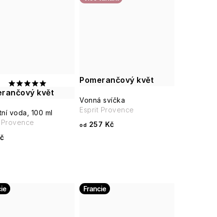
Pomerančový květ
rančový květ
Vonná svíčka
Esprit Provence
tní voda, 100 ml
t Provence
257 Kč
od
č
ie
Francie