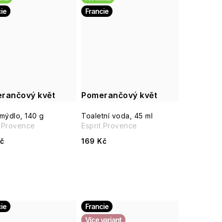
ie
Francie
rančový květ
Pomerančový květ
mýdlo, 140 g
Toaletní voda, 45 ml
t Provence
Esprit Provence
č
169 Kč
ie
Francie
Více variant