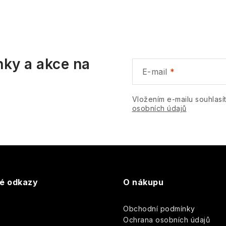
v
á
nky a akce na
d
E-mail
a
c
Vložením e-mailu souhlasí
osobních údajů
p
v
k
té odkazy
O nákupu
y
Obchodní podmínky
v
y
Ochrana osobních údajů