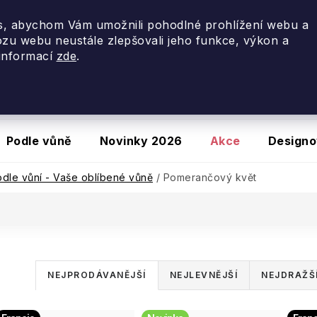
využijte slevu
20 %
se slevovým kódem
PORTUGALSKO
, abychom Vám umožnili pohodlné prohlížení webu a
ozu webu neustále zlepšovali jeho funkce, výkon a
 informací
zde
.
Podle vůně
Novinky 2026
Akce
Designo
dle vůní - Vaše oblíbené vůně
/
Pomerančový květ
Ř
NEJPRODÁVANĚJŠÍ
NEJLEVNĚJŠÍ
NEJDRAŽŠ
a