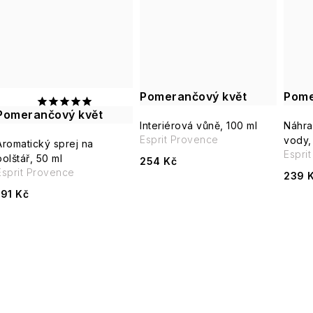
Pomerančový květ
Pome
Pomerančový květ
Interiérová vůně, 100 ml
Náhra
Esprit Provence
vody,
Aromatický sprej na
Espri
polštář, 50 ml
254 Kč
Esprit Provence
239 
191 Kč
O