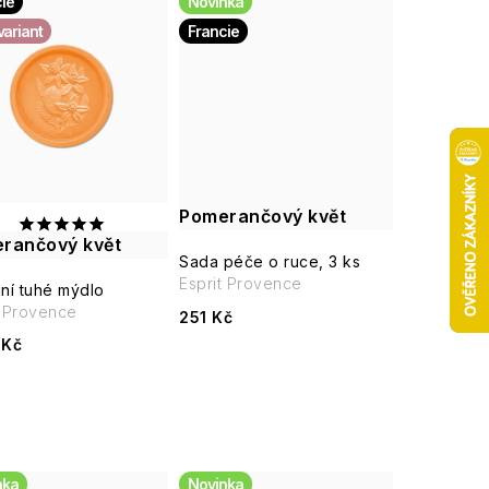
ie
Novinka
variant
Francie
Pomerančový květ
rančový květ
Sada péče o ruce, 3 ks
Esprit Provence
dní tuhé mýdlo
it Provence
251 Kč
 Kč
nka
Novinka