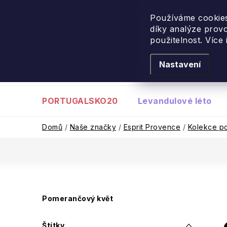
Návštěva Portugalska
: 
Používáme cookies
díky analýze prov
Přejít
použitelnost. Více
na
obsah
Nastavení
PORTUGALSKO20
Levandulové léto
Domů
/
Naše značky
/
Esprit Provence
/
Kolekce po
P
Pomerančový květ
o
Štítky