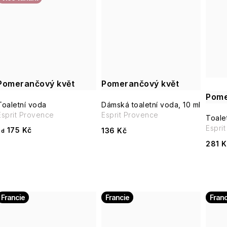
Pomerančový květ
Pomerančový květ
Pome
Toaletní voda
Dámská toaletní voda, 10 ml
Esprit Provence
Esprit Provence
Toale
Espri
175 Kč
136 Kč
od
281 K
Francie
Francie
Franc