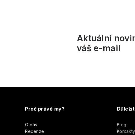
l
Aktuální novi
váš e-mail
í
r
Z
á
Proč právě my?
Důleži
p
O nás
Blog
a
Recenze
Kontakt