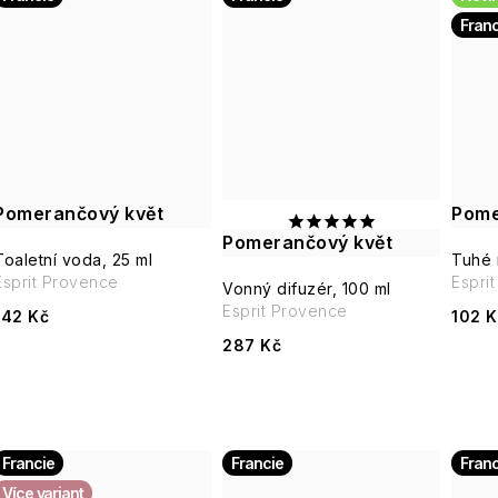
t
Franc
ů
ů
Pomerančový květ
Pome
Pomerančový květ
Toaletní voda, 25 ml
Tuhé 
Esprit Provence
Espri
Vonný difuzér, 100 ml
Esprit Provence
142 Kč
102 K
287 Kč
Francie
Francie
Franc
Více variant