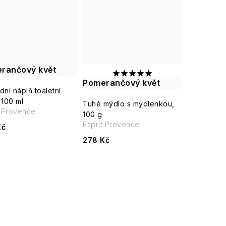
rančový květ
Pomerančový květ
dní náplň toaletní
 100 ml
Tuhé mýdlo s mýdlenkou,
t Provence
100 g
Esprit Provence
Kč
278 Kč