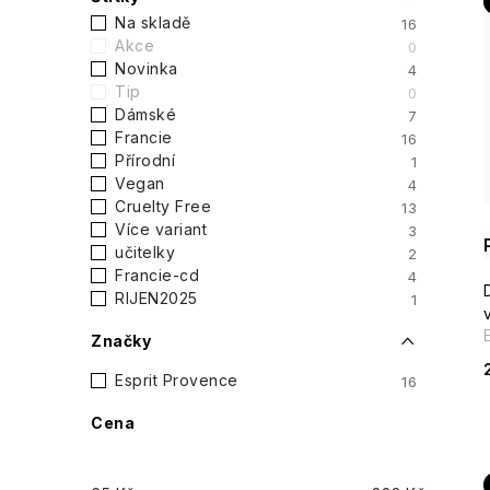
s
Na skladě
16
Akce
0
t
Novinka
4
Tip
0
r
Dámské
7
i
Francie
16
a
Přírodní
1
Vegan
4
n
Cruelty Free
13
Více variant
3
n
učitelky
2
Francie-cd
4
í
RIJEN2025
1
p
Značky
a
Esprit Provence
16
Cena
n
e