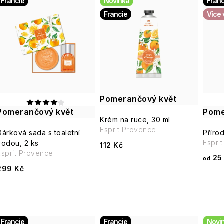
V
Francie
Novinka
Franc
z
Francie
Více 
ý
e
p
n
í
s
p
Pomerančový květ
p
r
Pomerančový květ
Pome
Krém na ruce, 30 ml
r
Esprit Provence
o
Dárková sada s toaletní
Příro
Espr
o
vodou, 2 ks
112 Kč
d
Esprit Provence
25
od
d
299 Kč
u
u
k
k
t
Francie
Francie
Novi