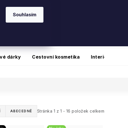
20
na vybrané produkty
Souhlasím
vé dárky
Cestovní kosmetika
Interiérové vů
Stránka
1
z
1
-
16
položek celkem
Í
ABECEDNĚ