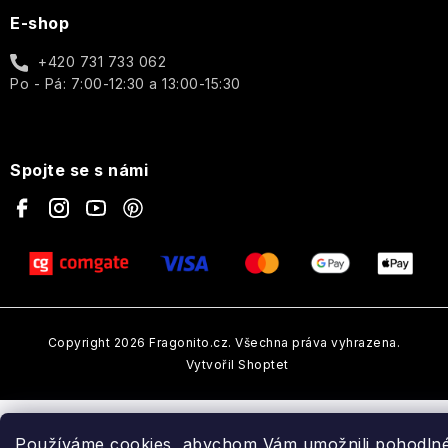
Tělové
Toaletní
Once
E-shop
Tělové
mlhy
a
Upon
Dárkové
mlhy
parfémované
a
sady
+420 731 733 062
a
vody
Fragrance
Vlasová
spreje
Po - Pá: 7:00-12:30 a 13:00-15:30
PÉČE
péče
O
Bytové
PLEŤ
Paris
Dárkové
vůně
Bleu
Aleppo
sady
mýdla
Spojte se s námi
PÉČE
Péče
O
Percy
Ostatní
o
TĚLO
Nobleman
Ostatní
tělo
Hydratace
Pernici
Vánoce
Vrásky
Plantes
et
Copyright 2026
Fragonito.cz
. Všechna práva vyhrazena.
Icons
Parfums
Rozjasnění
Vytvořil Shoptet
de
Provence
Luxury
Pro
muže
Používáme cookies, abychom Vám umožnili pohodln
Pomp