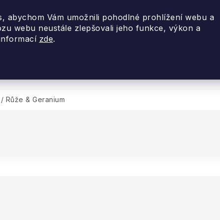
, abychom Vám umožnili pohodlné prohlížení webu a
ozu webu neustále zlepšovali jeho funkce, výkon a
 informací
zde
.
nky 2026
Akce
Designové dárky
Cestovní
/
Růže & Geranium