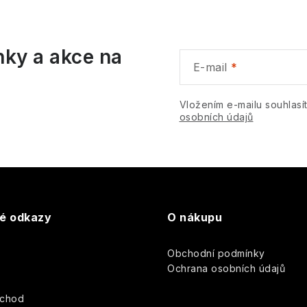
p
nky a akce na
v
E-mail
k
y
Vložením e-mailu souhlasí
osobních údajů
v
ý
p
s
té odkazy
O nákupu
u
Obchodní podmínky
y
Ochrana osobních údajů
bchod