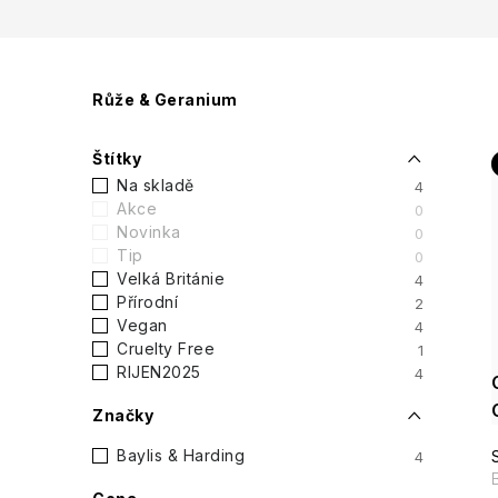
P
Růže & Geranium
o
Štítky
s
Na skladě
4
Akce
0
t
Novinka
0
Tip
0
r
Velká Británie
4
i
Přírodní
2
a
Vegan
4
Cruelty Free
1
n
RIJEN2025
4
n
Značky
í
Baylis & Harding
4