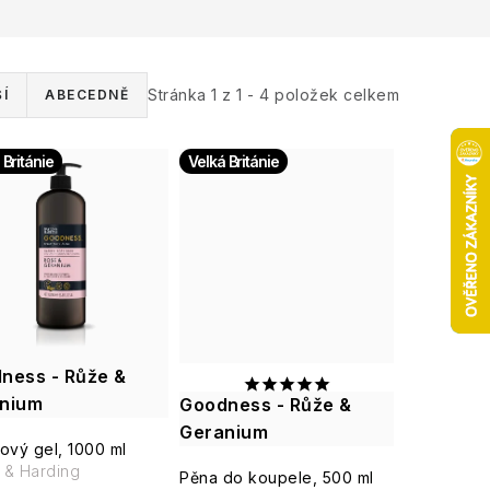
Stránka
1
z
1
-
4
položek celkem
Í
ABECEDNĚ
 Británie
Velká Británie
ness - Růže &
nium
Goodness - Růže &
Geranium
ový gel, 1000 ml
s & Harding
Pěna do koupele, 500 ml