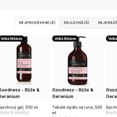
Ř
NEJPRODÁVANĚJŠÍ
NEJLEVNĚJŠÍ
NEJDRAŽŠ
a
V
Velká Británie
Velká Británie
Velká
z
ý
e
p
n
í
s
p
Goodness - Růže &
Goodness - Růže &
Good
p
Geranium
r
Geranium
Gera
r
o
Sprchový gel, 500 ml
Tekuté mýdlo na ruce, 500
Sprch
Baylis & Harding
Bayli
ml
o