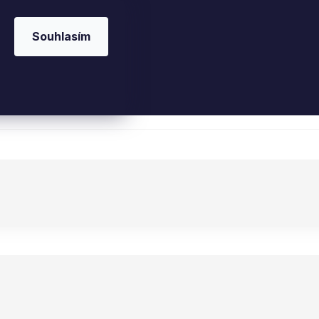
Souhlasím
 kosmetika
Interiérové vůně
Parfémy
Ple