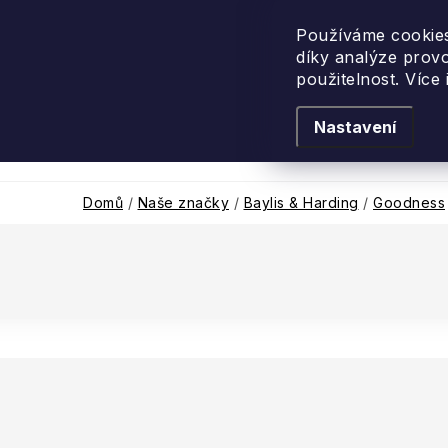
Přejít
na
Používáme cookies
díky analýze prov
obsah
použitelnost. Více
Nastavení
Levandulové léto
Podle vůně
Novi
Domů
/
Naše značky
/
Baylis & Harding
/
Goodness