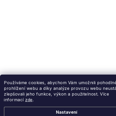
akné
VILLAGE
Postavy
-
CANDLE
Jemná,
květinová
Suchá
Vánoční
britská
pleť
Willow
figury
elegance
Tree
a
Betlém
Matná
Anglická
pokožka
Yardley
růže
Ostatní
-
Svíčky
Romantická,
18.21
pudrová,
Man
nadčasová
Made
Enchanteur
Používáme cookies, abychom Vám umožnili pohodln
Gentleman
prohlížení webu a díky analýze provozu webu neustá
zlepšovali jeho funkce, výkon a použitelnost. Více
informací
zde
.
Nastavení