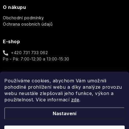
Cosmos
&
O nákupu
Co.
Pro
Basic
Obchodní podmínky
ženy
Au
Ochrana osobních údajů
Lait
Q+A
Well-
Unisex
being
Thistle
Elegance
Real
E-shop
&
-
Shaving
Doplňky
Black
Porcelain
Dotek
Co.
+420 731 733 062
Pepper
luxusu
Po - Pá: 7:00-12:30 a 13:00-15:30
v
Cheerful
Reluz
každé
Sea
kapce
Kelp
Garden
Používáme cookies, abychom Vám umožnili
ROOT
Aromas
Spojte se s námi
PERFECT
pohodlné prohlížení webu a díky analýze provozu
Artesanales
Golden
Wild
de
webu neustále zlepšovali jeho funkce, výkon a
girl
Aromatic
Heather
Elements
Antigua
-
použitelnost. Více informací
zde
.
Candle
ROURA
Každá
kapka
Oakmoss
Modern
Tropical
Nastavení
Arabian
rozzáří
Scandinavian
Classics
Fruits
Nights
Vaši
Biolabs
Honey
auru