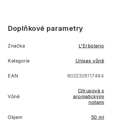
Doplňkové parametry
Značka
L'Erbolario
Kategorie
Unisex vůně
EAN
8022328117484
Citrusová s
Vůně
aromatickými
notami
Objem
50 ml