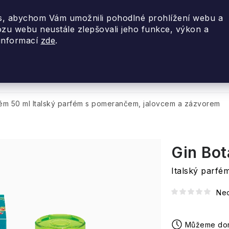
, abychom Vám umožnili pohodlné prohlížení webu a
ozu webu neustále zlepšovali jeho funkce, výkon a
 informací
zde
.
nky 2026
Akce
Designové dárky
Cestovní
fém 50 ml
Italský parfém s pomerančem, jalovcem a zázvorem
Gin Bot
Italský parf
Ne