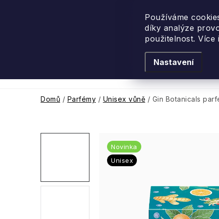
Přejít
na
Používáme cookies
díky analýze prov
obsah
použitelnost. Více
Nastavení
Levandulové léto
Podle vůně
Novi
Domů
/
Parfémy
/
Unisex vůně
/
Gin Botanicals par
Novinka
Unisex