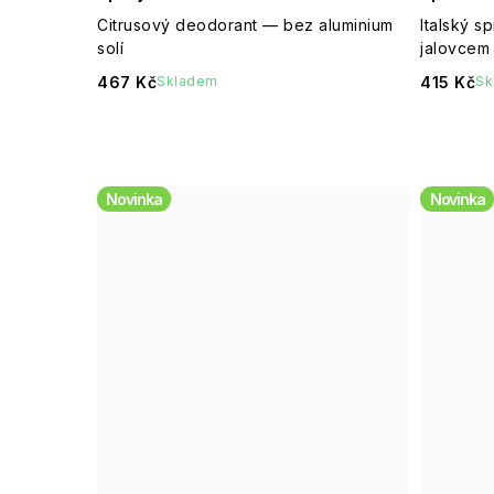
Citrusový deodorant — bez aluminium
Italský 
solí
jalovcem
467 Kč
415 Kč
Skladem
Sk
Novinka
Novinka