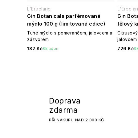
L'Erbolario
L'Erbolar
Gin Botanicals parfémované
Gin Bot
mýdlo 100 g (limitovaná edice)
tělový 
Tuhé mýdlo s pomerančem, jalovcem a
Citrusov
zázvorem
jalovcem
182 Kč
726 Kč
Skladem
S
Doprava
zdarma
PŘI NÁKUPU NAD 2 000 KČ