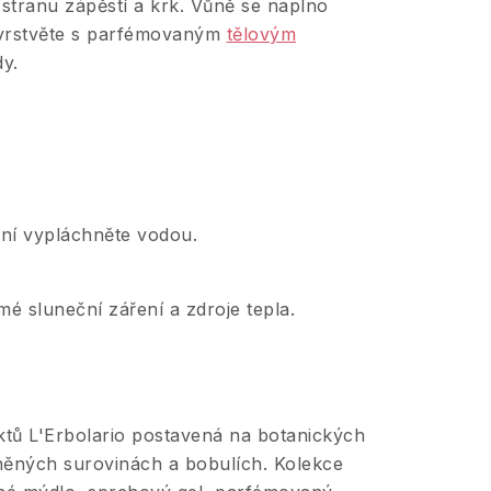
í stranu zápěstí a krk. Vůně se naplno
u vrstvěte s parfémovaným
tělovým
y.
ení vypláchněte vodou.
mé sluneční záření a zdroje tepla.
ktů L'Erbolario postavená na botanických
něných surovinách a bobulích. Kolekce