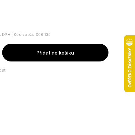
Kód zboží:
066.135
Přidat do košíku
dat