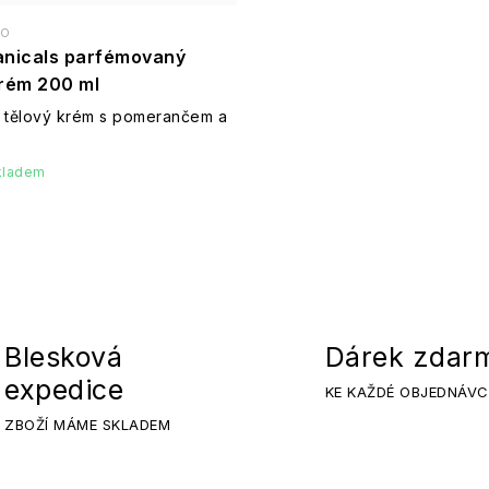
io
anicals parfémovaný
krém 200 ml
ý tělový krém s pomerančem a
kladem
Blesková
Dárek zdar
expedice
KE KAŽDÉ OBJEDNÁVC
ZBOŽÍ MÁME SKLADEM