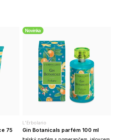
Novinka
L'Erbolario
ce 75
Gin Botanicals parfém 100 ml
Italský parfém s pomerančem, jalovcem