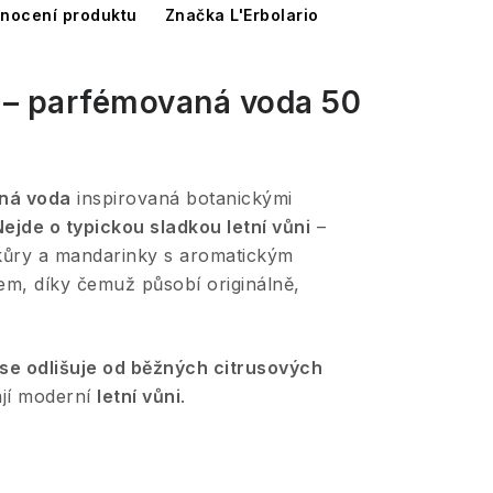
nocení produktu
Značka L'Erbolario
s – parfémovaná voda 50
ná voda
inspirovaná botanickými
ejde o typickou sladkou letní vůni
–
ůry a mandarinky s aromatickým
em, díky čemuž působí originálně,
se odlišuje od běžných citrusových
ají moderní
letní vůni
.