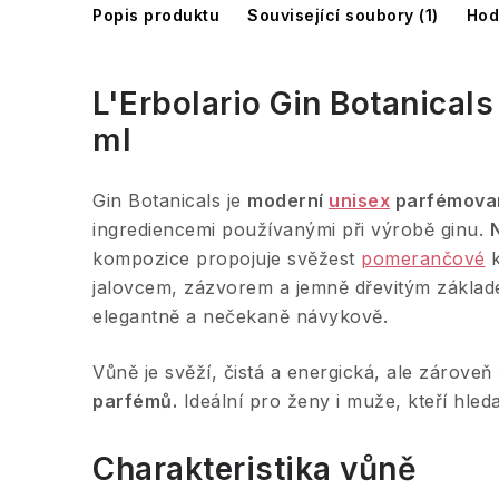
Popis produktu
Související soubory (1)
Hod
L'Erbolario Gin Botanical
ml
Gin Botanicals je
moderní
unisex
parfémova
ingrediencemi používanými při výrobě ginu.
N
kompozice propojuje svěžest
pomerančové
k
jalovcem, zázvorem a jemně dřevitým základ
elegantně a nečekaně návykově.
Vůně je svěží, čistá a energická, ale zároveň
parfémů.
Ideální pro ženy i muže, kteří hled
Charakteristika vůně