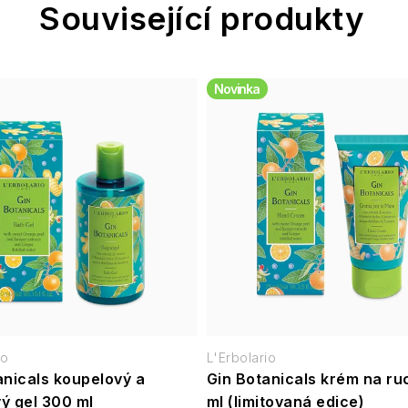
Související produkty
Novinka
io
L'Erbolario
anicals koupelový a
Gin Botanicals krém na ru
ý gel 300 ml
ml (limitovaná edice)