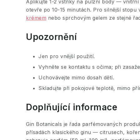
Aplikujte 1-2 vstřiky na pulzní body — vnitřn
otevře po 10-15 minutách. Pro silnější stop
krémem
nebo sprchovým gelem ze stejné řad
Upozornění
Jen pro vnější použití.
Vyhněte se kontaktu s očima; při zasaž
Uchovávejte mimo dosah dětí.
Skladujte při pokojové teplotě, mimo pří
Doplňující informace
Gin Botanicals je řada parfémovaných produ
přísadách klasického ginu — citrusech, koře