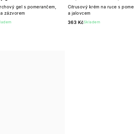
sprchový gel s pomerančem,
Citrusový krém na ruce s pom
 a zázvorem
a jalovcem
363 Kč
ladem
Skladem