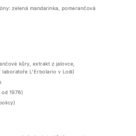
 Tóny: zelená mandarinka, pomerančová
ančové kůry, extrakt z jalovce,
 laboratoře L'Erbolario v Lodi)
s
V od 1978)
policy)