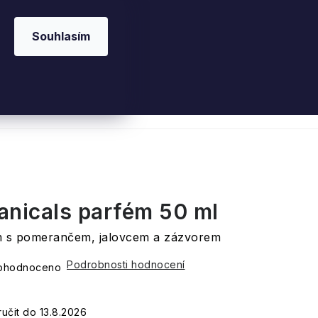
Souhlasím
 kosmetika
Interiérové vůně
Parfémy
Ple
anicals parfém 50 ml
ém s pomerančem, jalovcem a zázvorem
Podrobnosti hodnocení
ohodnoceno
13.8.2026