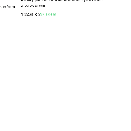
a zázvorem
erančem
1 246 Kč
Skladem