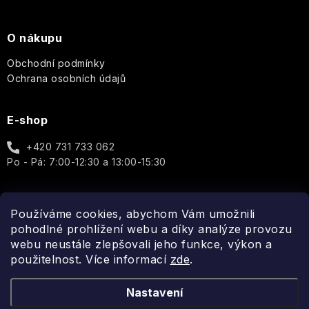
Dárkové
Provence
sady
La
Božská
v
Purple
Mandlový
Ronde
O nákupu
oliva
L'Erbolario
celofánu
Rose
květ
de
-
&
Fleurs
Obchodní podmínky
Olivový
moringa
Marseillská
Sweet
Leone
dotek
Ochrana osobních údajů
mýdla
Poppy
1857
přírody
Lover
a
Tuhá
luxusu
E-shop
mýdla
Péče
Sun
Le
Sweet
o
Creams
Petit
sixteen
+420 731 733 062
tělo
Olivier
Pomerančový
Sprchové
Po - Pá: 7:00-12:30 a 13:00-15:30
květ
krémy
Verbena
-
J.S
a
Les
Svěží
Magnetic
gely
Petits
květinová
White
Používáme cookies, abychom Vám umožnili
Plaisirs
sladkost
Spojte se s námi
Iris
pohodlné prohlížení webu a díky analýze provozu
Rocky
Tekutá
Man
webu neustále zlepšovali jeho funkce, výkon a
mýdla
LOVEA
Levandule
použitelnost. Více informací
zde
.
Claude
Sexy
Deodoranty
Monet
MR.
Tajemství
Boy
Nastavení
jasmínu