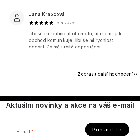
Cosmos
&
Co.
Pro
Jana Krabcová
Basic
ženy
Au
6.8.2026
Lait
Q+A
Well-
Líbí se mi sortiment obchodu, líbí se mi jak
Unisex
being
obchod komunikuje, líbí se mi rychlost
Thistle
Elegance
Real
dodání. Za mě určitě doporučení
&
-
Shaving
Doplňky
Black
Porcelain
Dotek
Co.
Pepper
luxusu
v
Cheerful
Reluz
každé
Zobrazit další hodnocení
Sea
kapce
Kelp
Garden
ROOT
Aromas
PERFECT
Artesanales
Golden
Wild
de
girl
Aromatic
Aktuální novinky a akce na váš e-mail
Heather
Elements
Antigua
-
Candle
ROURA
Každá
kapka
Oakmoss
Modern
Tropical
Arabian
rozzáří
Scandinavian
Classics
Fruits
Přihlásit se
Nights
Vaši
E-mail
Biolabs
Honey
auru