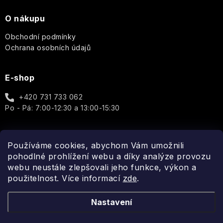
Vůně
O
suchou
Terre
plná
Ledové
na
Dárkové
PLEŤ
pokožku)
d'Oc
vášně
O nákupu
čaje
textil
sady
a
energie
Obchodní podmínky
PÉČE
CALM
The
Vánoční
Ochrana osobních údajů
Jaro
O
Andělé
V+
Olphactory
čaje
VLASY
(pro
a
citlivou
Podzim
dárkové
Rodina
Podle
E-shop
pokožku)
The
sady
KOSMETICKÉ
typu
Retreat
DOPLŇKY
produktu
+420 731 733 062
Vánoce
Láska
REPAR
-
Po - Pá: 7:00-12:30 a 13:00-15:30
Doplňky
a
V+
Yardley
The
a
Zralá
zamilovaní
(pro
Solution
Ostatní
příslušenství
pleť
atopickou
Konvalinka
pokožku)
Květiny
Používáme cookies, abychom Vám umožnili
-
theBalm
Spojte se s námi
Interiérové
Citlivá
pohodlné prohlížení webu a díky analýze provozu
Čistá,
vůně
pleť
webu neustále zlepšovali jeho funkce, výkon a
svěží,
Krabičky
a
UpCircle
jarní
použitelnost. Více informací
zde
.
doplňky
lehkost
Pleť
Závěsné
se
VENDOME
Nastavení
figury
sklonem
Anglická
k
levandule