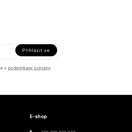
Přihlásit se
te s
podmínkami ochrany
E-shop