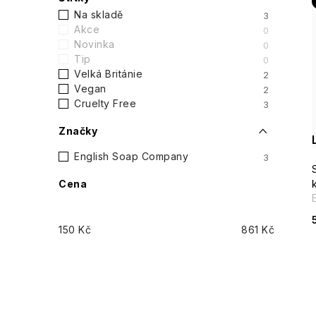
s
Na skladě
3
Akce
0
t
Novinka
0
Tip
0
r
Velká Británie
2
i
Vegan
2
a
Cruelty Free
3
n
Značky
n
English Soap Company
3
Cena
í
p
150
Kč
861
Kč
a
n
e