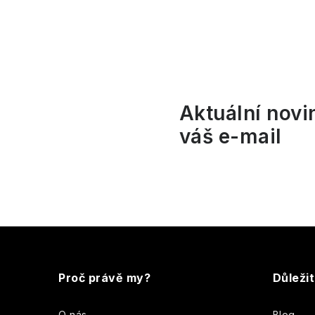
l
l
Aktuální novi
váš e-mail
í
r
Z
á
Proč právě my?
Důleži
p
O nás
Blog