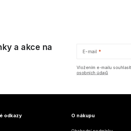
t
O
ů
ů
v
á
nky a akce na
d
E-mail
a
c
Vložením e-mailu souhlasí
osobních údajů
p
v
k
té odkazy
O nákupu
y
Obchodní podmínky