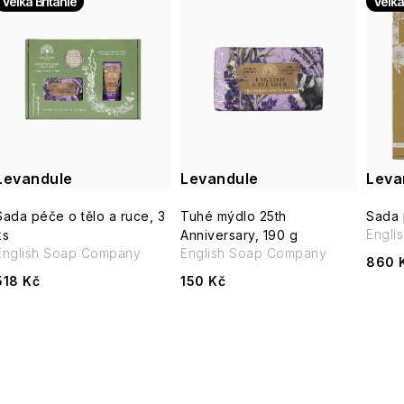
V
Velká Británie
Velká
z
ý
e
p
n
í
s
p
Levandule
Levandule
Leva
p
r
Sada péče o tělo a ruce, 3
Tuhé mýdlo 25th
Sada 
r
Engli
ks
Anniversary, 190 g
o
English Soap Company
English Soap Company
o
860 
d
518 Kč
150 Kč
d
u
u
k
k
t