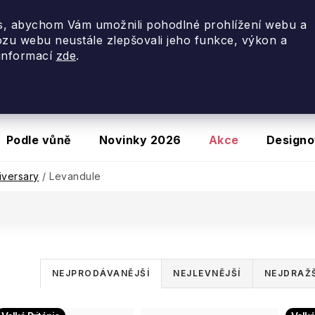
využijte slevu
20 %
se slevovým kódem
PORTUGALSKO
, abychom Vám umožnili pohodlné prohlížení webu a
ozu webu neustále zlepšovali jeho funkce, výkon a
 informací
zde
.
Podle vůně
Novinky 2026
Akce
Designo
iversary
/
Levandule
Ř
NEJPRODÁVANĚJŠÍ
NEJLEVNĚJŠÍ
NEJDRAŽŠ
a