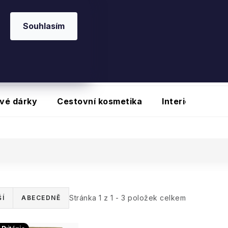
20
na vybrané produkty
Souhlasím
vé dárky
Cestovní kosmetika
Interiérové vů
Stránka
1
z
1
-
3
položek celkem
Í
ABECEDNĚ