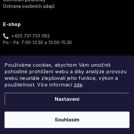
Cosmos
&
Ochrana osobních údajů
Co.
Pro
Basic
ženy
Au
E-shop
Lait
Q+A
Well-
Unisex
+420 731 733 062
being
Thistle
Elegance
Real
Po - Pá: 7:00-12:30 a 13:00-15:30
&
-
Shaving
Doplňky
Black
Porcelain
Dotek
Co.
Pepper
luxusu
v
Používáme cookies, abychom Vám umožnili
Cheerful
Spojte se s námi
Reluz
každé
pohodlné prohlížení webu a díky analýze provozu
Sea
kapce
webu neustále zlepšovali jeho funkce, výkon a
Kelp
Garden
ROOT
použitelnost. Více informací
Aromas
zde
.
PERFECT
Artesanales
Golden
Wild
de
girl
Aromatic
Nastavení
Heather
Elements
Antigua
-
Candle
ROURA
Každá
kapka
Oakmoss
Modern
Tropical
Arabian
rozzáří
Souhlasím
Copyright 2026
Fragonito.cz
. Všechna práva vyhrazena.
Scandinavian
Classics
Fruits
Nights
Vaši
Biolabs
Vytvořil Shoptet
Honey
auru