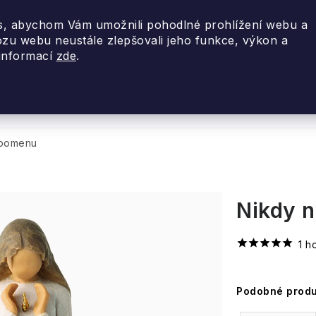
, abychom Vám umožnili pohodlné prohlížení webu a
ozu webu neustále zlepšovali jeho funkce, výkon a
 informací
zde
.
nky 2026
Akce
Designové dárky
Cestovní
apomenu
Nikdy 
1 h
Podobné produ