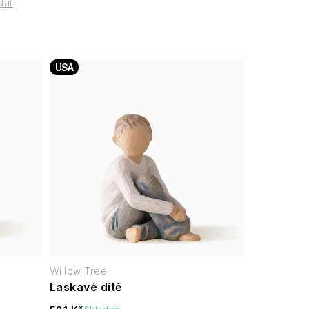
dat
USA
Willow Tree
Laskavé dítě