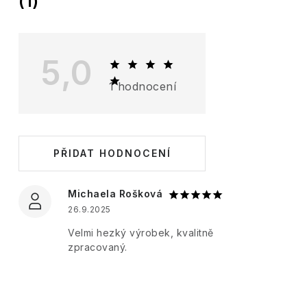
(1)
ý
p
i
5,0
s
1 hodnocení
h
o
d
PŘIDAT HODNOCENÍ
n
o
Michaela Rošková
c
26.9.2025
e
Velmi hezký výrobek, kvalitně
zpracovaný.
n
í