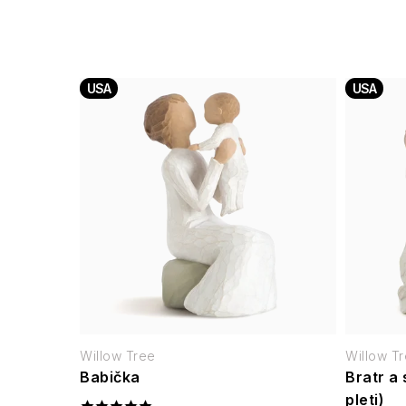
USA
USA
Willow Tree
Willow T
Babička
Bratr a 
pleti)