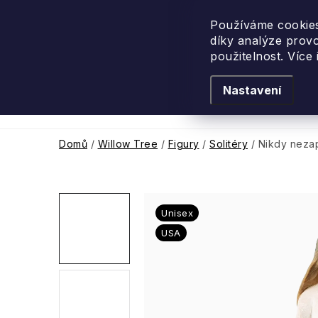
Přejít
na
Používáme cookies
díky analýze prov
obsah
použitelnost. Více
Nastavení
Levandulové léto
Podle vůně
Novi
Domů
/
Willow Tree
/
Figury
/
Solitéry
/
Nikdy nez
Unisex
USA