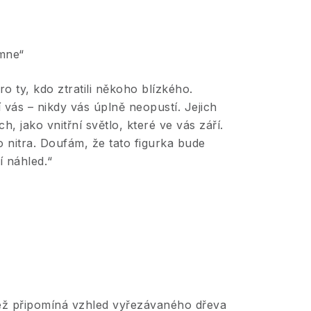
 mne“
o ty, kdo ztratili někoho blízkého.
 vás – nikdy vás úplně neopustí. Jejich
, jako vnitřní světlo, které ve vás září.
 nitra. Doufám, že tato figurka bude
í náhled.“
jež připomíná vzhled vyřezávaného dřeva