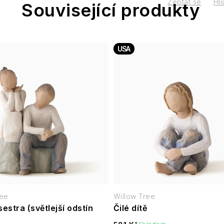
Zeptat se
Hlí
Související produkty
USA
ree
Willow Tree
sestra (světlejší odstín
Čilé dítě