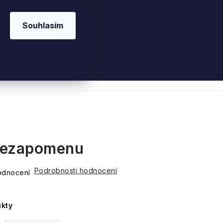
Souhlasím
 kosmetika
Interiérové vůně
Parfémy
Ple
nezapomenu
Podrobnosti hodnocení
odnocení
kty