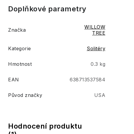
Doplňkové parametry
WILLOW
Značka
TREE
Kategorie
Solitéry
Hmotnost
0.3 kg
EAN
638713537584
Původ značky
USA
V
Hodnocení produktu