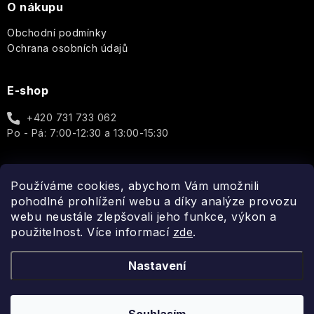
Vůně
O
O nákupu
suchou
Terre
plná
Ledové
na
Dárkové
PLEŤ
pokožku)
d'Oc
vášně
čaje
textil
sady
Obchodní podmínky
a
Ochrana osobních údajů
energie
PÉČE
CALM
The
Vánoční
Jaro
O
Andělé
V+
Olphactory
čaje
VLASY
(pro
E-shop
a
citlivou
Podzim
dárkové
Rodina
Podle
pokožku)
The
sady
KOSMETICKÉ
+420 731 733 062
typu
Retreat
DOPLŇKY
produktu
Po - Pá: 7:00-12:30 a 13:00-15:30
Vánoce
Láska
REPAR
-
Doplňky
a
V+
Yardley
The
a
Zralá
zamilovaní
(pro
Solution
Ostatní
příslušenství
pleť
Používáme cookies, abychom Vám umožnili
atopickou
Spojte se s námi
Konvalinka
pokožku)
pohodlné prohlížení webu a díky analýze provozu
Květiny
-
theBalm
webu neustále zlepšovali jeho funkce, výkon a
Interiérové
Citlivá
Čistá,
vůně
pleť
použitelnost. Více informací
zde
.
svěží,
Krabičky
a
UpCircle
jarní
doplňky
lehkost
Pleť
Nastavení
Závěsné
se
VENDOME
figury
sklonem
Anglická
k
levandule