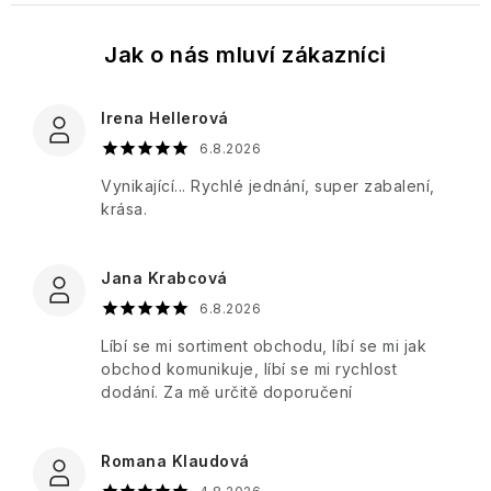
Tělové
Toaletní
Once
Tělové
mlhy
a
Upon
Dárkové
mlhy
parfémované
a
sady
a
vody
Fragrance
Vlasová
spreje
PÉČE
péče
O
Irena Hellerová
Bytové
PLEŤ
Paris
Dárkové
6.8.2026
vůně
Bleu
Aleppo
sady
mýdla
Vynikající... Rychlé jednání, super zabalení,
PÉČE
Péče
krása.
O
Percy
Ostatní
o
TĚLO
Nobleman
Ostatní
tělo
Jana Krabcová
Hydratace
Pernici
Vánoce
6.8.2026
Vrásky
Plantes
Líbí se mi sortiment obchodu, líbí se mi jak
et
obchod komunikuje, líbí se mi rychlost
Icons
Parfums
dodání. Za mě určitě doporučení
Rozjasnění
de
Provence
Luxury
Romana Klaudová
Pro
muže
Pomp