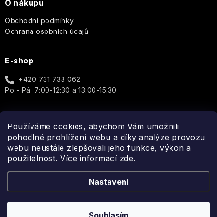
Dárkové
O nákupu
Provence
sady
La
Božská
v
Purple
Obchodní podmínky
Mandlový
Ronde
oliva
L'Erbolario
celofánu
Rose
Ochrana osobních údajů
květ
de
-
&
Fleurs
Olivový
moringa
Marseillská
Sweet
Leone
dotek
E-shop
mýdla
Poppy
1857
přírody
Lover
a
Tuhá
+420 731 733 062
luxusu
mýdla
Péče
Sun
Le
Po - Pá: 7:00-12:30 a 13:00-15:30
Sweet
o
Creams
Petit
sixteen
tělo
Olivier
Pomerančový
Sprchové
květ
krémy
Verbena
-
Používáme cookies, abychom Vám umožnili
J.S
a
Spojte se s námi
Les
Svěží
pohodlné prohlížení webu a díky analýze provozu
Magnetic
gely
Petits
květinová
White
webu neustále zlepšovali jeho funkce, výkon a
Plaisirs
sladkost
Iris
použitelnost. Více informací
zde
.
Rocky
Tekutá
Man
mýdla
LOVEA
Levandule
Nastavení
Claude
Sexy
Deodoranty
Monet
MR.
Tajemství
Boy
jasmínu
Souhlasím
Copyright 2026
Fragonito.cz
. Všechna práva vyhrazena.