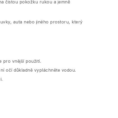
na čistou pokožku rukou a jemně
suvky, auta nebo jiného prostoru, který
pro vnější použití.
ení očí důkladně vypláchněte vodou.
i.