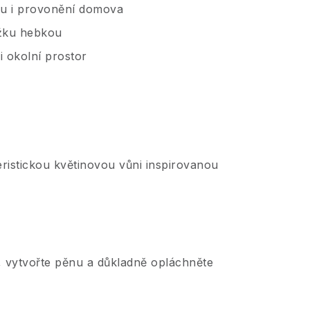
ou i provonění domova
ožku hebkou
 okolní prostor
istickou květinovou vůni inspirovanou
 vytvořte pěnu a důkladně opláchněte