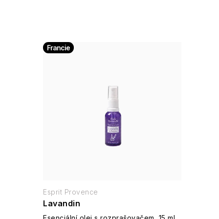
Francie
Esprit Provence
Lavandin
Esenciální olej s rozprašovačem, 15 ml