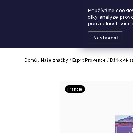
Přejít
na
Používáme cookies
díky analýze prov
obsah
použitelnost. Více
Nastavení
Levandulové léto
Podle vůně
Novi
Domů
/
Naše značky
/
Esprit Provence
/
Dárkové s
Francie