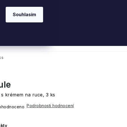
Souhlasím
 kosmetika
Interiérové vůně
Parfémy
Ple
ks
ule
 s krémem na ruce, 3 ks
Podrobnosti hodnocení
ohodnoceno
kty