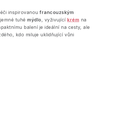
éči inspirovanou
francouzským
e jemné tuhé
mýdlo
, vyživující
krém
na
paktnímu balení je ideální na cesty, ale
dého, kdo miluje uklidňující vůni