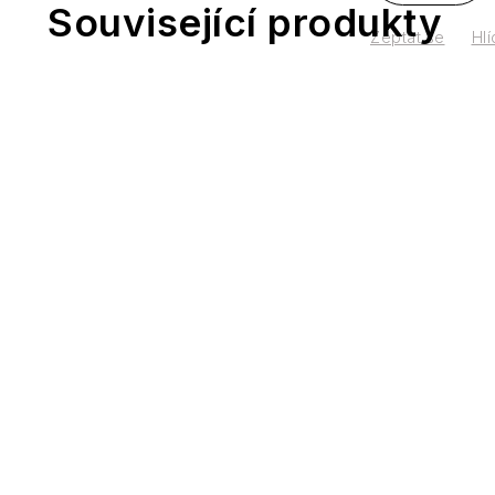
Související produkty
Zeptat se
Hlí