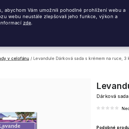
, abychom Vám umožnili pohodlné prohlížení webu a
ozu webu neustále zlepšovali jeho funkce, výkon a
 informací
zde
.
nky 2026
Akce
Designové dárky
Cestovní
ady v celofánu
/
Levandule
Dárková sada s krémem na ruce, 3 
Levand
Dárková sada
Ne
Podobné produ