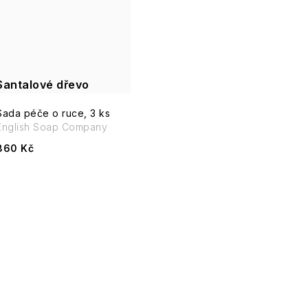
ů
Santalové dřevo
Sada péče o ruce, 3 ks
English Soap Company
860 Kč
O
v