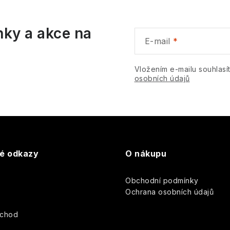
á
nky a akce na
d
E-mail
a
c
Vložením e-mailu souhlasí
osobních údajů
p
v
k
té odkazy
O nákupu
y
Obchodní podmínky
v
y
Ochrana osobních údajů
ý
bchod
p