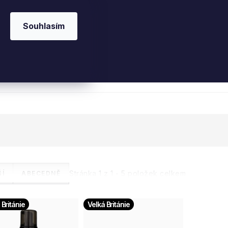
Souhlasím
 kosmetika
Interiérové vůně
Parfémy
Ple
Stránka
1
z
1
-
5
položek celkem
Í
ABECEDNĚ
 Británie
Velká Británie