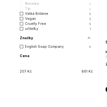
t
Novinka
0
Tip
0
r
Velká Británie
5
i
Vegan
3
a
Cruelty Free
5
učitelky
1
n
Značky
n
English Soap Company
5
í
Cena
p
207
Kč
861
Kč
a
n
e
l