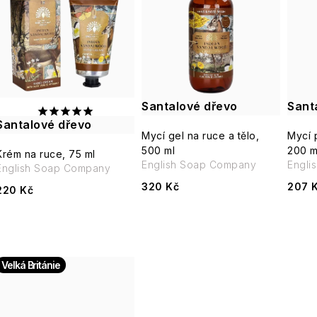
e
p
n
í
s
p
Santalové dřevo
Sant
p
r
Santalové dřevo
Mycí gel na ruce a tělo,
Mycí 
r
500 ml
200 m
o
Krém na ruce, 75 ml
English Soap Company
Engli
English Soap Company
o
d
320 Kč
207 
220 Kč
d
u
u
k
k
Velká Británie
t
t
ů