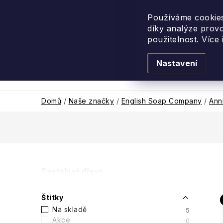
Přejít
na
Používáme cookies
díky analýze prov
obsah
použitelnost. Více
Nastavení
Levandulové léto
Podle vůně
Novi
Domů
/
Naše značky
/
English Soap Company
/
Ann
P
Santalové dřevo
o
Štítky
s
Na skladě
5
Akce
0