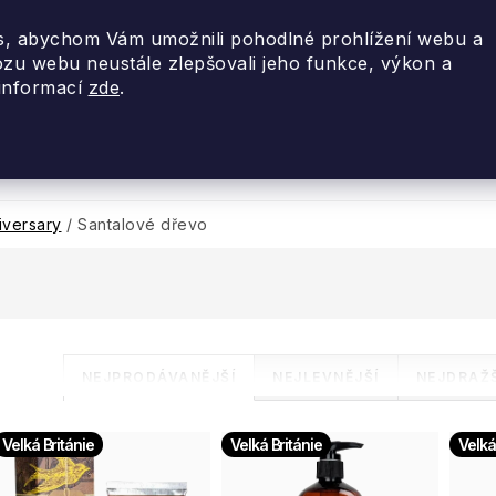
, abychom Vám umožnili pohodlné prohlížení webu a
ozu webu neustále zlepšovali jeho funkce, výkon a
 informací
zde
.
nky 2026
Akce
Designové dárky
Cestovní
iversary
/
Santalové dřevo
Ř
NEJPRODÁVANĚJŠÍ
NEJLEVNĚJŠÍ
NEJDRAŽŠ
a
V
Velká Británie
Velká Británie
Velká
z
ý