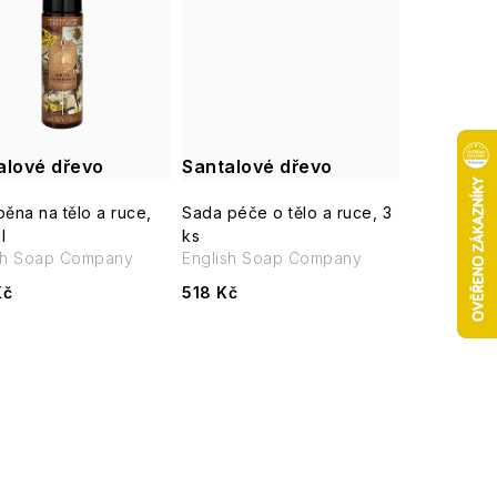
alové dřevo
Santalové dřevo
pěna na tělo a ruce,
Sada péče o tělo a ruce, 3
l
ks
sh Soap Company
English Soap Company
Kč
518 Kč