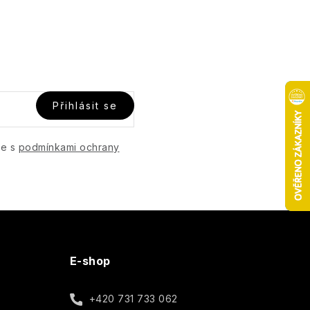
Přihlásit se
te s
podmínkami ochrany
E-shop
+420 731 733 062