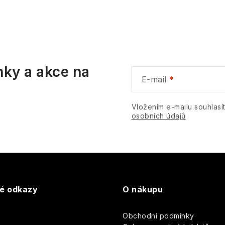
nky a akce na
E-mail
Vložením e-mailu souhlasí
osobních údajů
té odkazy
O nákupu
Obchodní podmínky