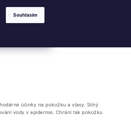
Souhlasím
 kosmetika
Interiérové vůně
Parfémy
Ple
ahodárné účinky na pokožku a vlasy. Silný
ování vody v epidermis. Chrání tak pokožku