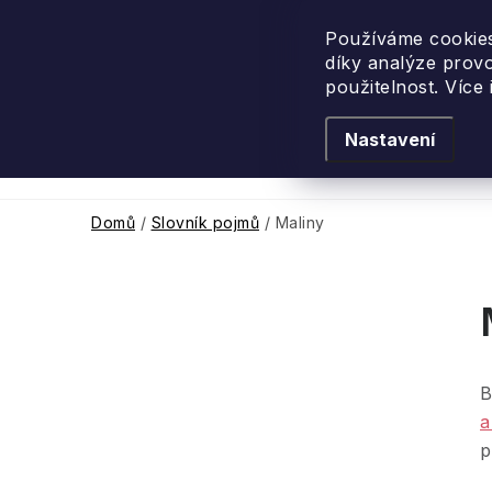
Přejít
na
Používáme cookies
díky analýze prov
obsah
použitelnost. Více
Nastavení
Levandulové léto
Podle vůně
Novi
Domů
/
Slovník pojmů
/
Maliny
P
o
B
s
a
t
p