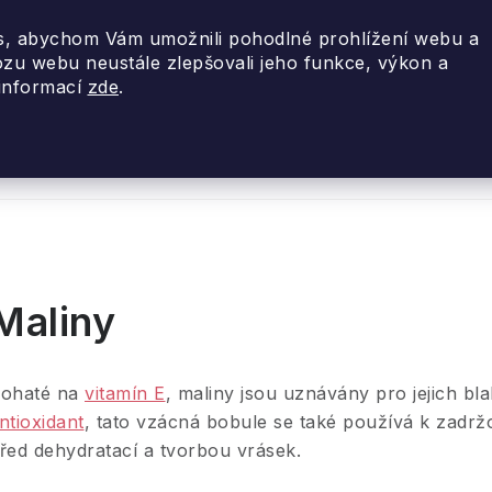
, abychom Vám umožnili pohodlné prohlížení webu a
ozu webu neustále zlepšovali jeho funkce, výkon a
 informací
zde
.
nky 2026
Akce
Designové dárky
Cestovní
Maliny
ohaté na
vitamín E
, maliny jsou uznávány pro jejich bl
ntioxidant
, tato vzácná bobule se také používá k zadrž
řed dehydratací a tvorbou vrásek.