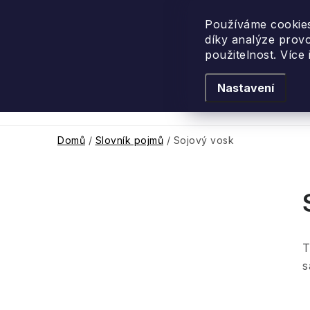
Přejít
na
Používáme cookies
díky analýze prov
obsah
použitelnost. Více
Nastavení
Levandulové léto
Podle vůně
Novi
Domů
/
Slovník pojmů
/
Sojový vosk
P
o
T
s
s
t