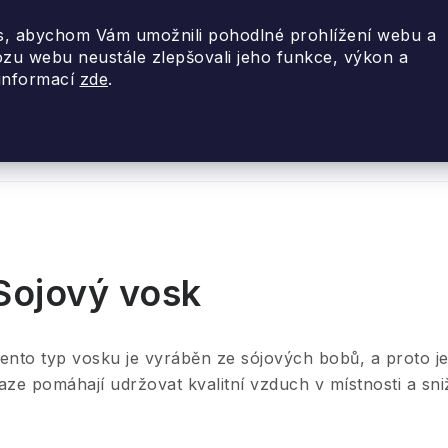
, abychom Vám umožnili pohodlné prohlížení webu a
ozu webu neustále zlepšovali jeho funkce, výkon a
 informací
zde
.
nky 2026
Akce
Designové dárky
Cestovní
Sojový vosk
ento typ vosku je vyráběn ze sójových bobů, a proto j
aze pomáhají udržovat kvalitní vzduch v místnosti a sni