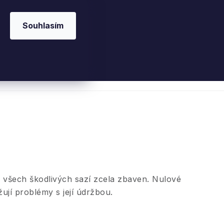
Souhlasím
 kosmetika
Interiérové vůně
Parfémy
Ple
e všech škodlivých sazí zcela zbaven. Nulové
žují problémy s její údržbou.