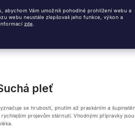
, abychom Vám umožnili pohodlné prohlížení webu a
ozu webu neustále zlepšovali jeho funkce, výkon a
 informací
zde
.
nky 2026
Akce
Designové dárky
Cestovní
Suchá pleť
yznačuje se hrubostí, pnutím až praskáním a šupinatěn
 rychlejším projevům stárnutí. Vhodnými přípravky jso
léka.