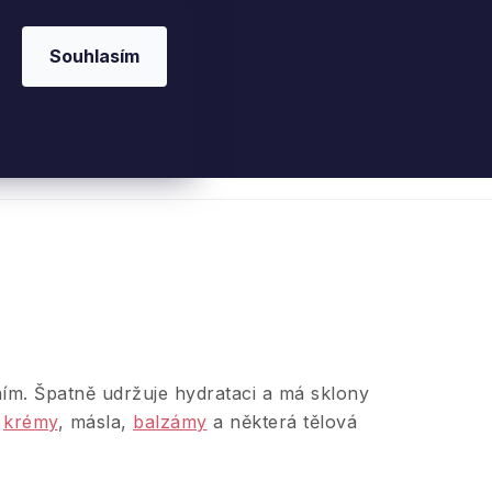
Souhlasím
 kosmetika
Interiérové vůně
Parfémy
Ple
ím. Špatně udržuje hydrataci a má sklony
u
krémy
, másla,
balzámy
a některá tělová