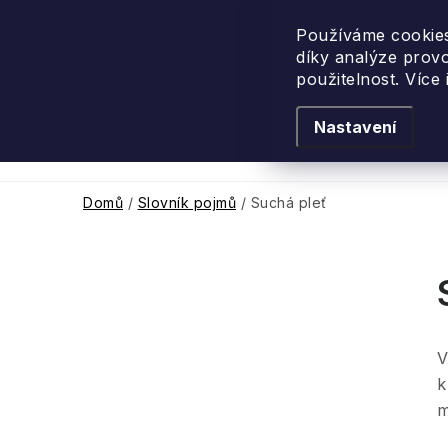
Přejít
na
Používáme cookies
díky analýze prov
obsah
použitelnost. Více
Nastavení
Levandulové léto
Podle vůně
Novi
Domů
/
Slovník pojmů
/
Suchá pleť
P
o
V
s
k
t
m