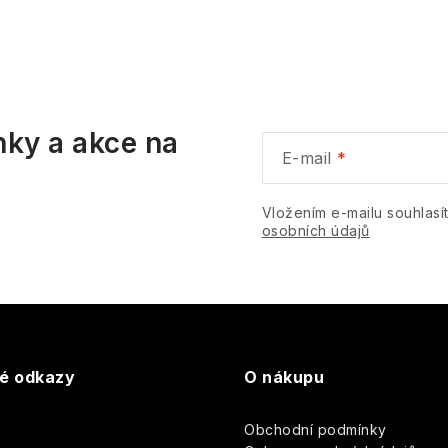
nky a akce na
E-mail
Vložením e-mailu souhlasí
osobních údajů
té odkazy
O nákupu
Obchodní podmínky