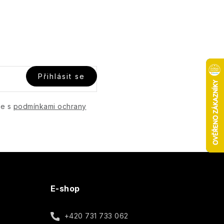
Přihlásit se
te s
podmínkami ochrany
E-shop
+420 731 733 062