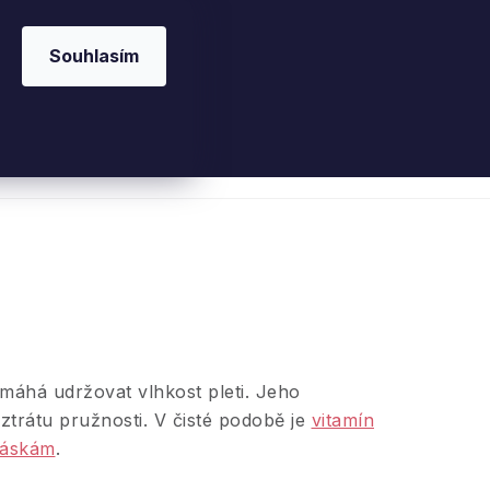
Souhlasím
 kosmetika
Interiérové vůně
Parfémy
Ple
omáhá udržovat vlhkost pleti. Jeho
ztrátu pružnosti. V čisté podobě je
vitamín
ráskám
.