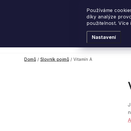
Přejít
na
Používáme cookies
díky analýze prov
obsah
použitelnost. Více
Nastavení
Levandulové léto
Podle vůně
Novi
Domů
/
Slovník pojmů
/
Vitamín A
P
o
J
s
n
t