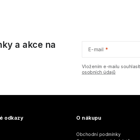
nky a akce na
E-mail
Vložením e-mailu souhlasí
osobních údajů
té odkazy
O nákupu
Obchodní podmínky