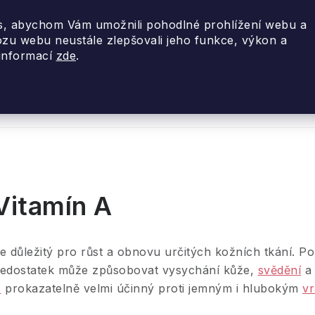
, abychom Vám umožnili pohodlné prohlížení webu a
ozu webu neustále zlepšovali jeho funkce, výkon a
 informací
zde
.
nky 2026
Akce
Designové dárky
Cestovní
Vitamín A
e důležitý pro růst a obnovu určitých kožních tkání. P
edostatek může způsobovat vysychání kůže,
svědění
a 
A
prokazatelně velmi účinný proti jemným i hlubokým
v