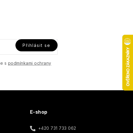
Přihlásit se
te s
podmínkami ochrany
E-shop
+420 731 733 062