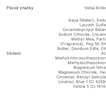
Původ značky
Velká Britá
Aqua (Water), Sod
Laureth Sulfa
Cocamidopropyl Betai
Sodium Chloride, Cocam
Methyl Mea, Par
(Fragrance), Peg-50 S
Butter, Disodium Edta, Cit
Složení
Ac
Methylchloroisothiazolino
Methylisothiazolino
Magnesium Nitra
Magnesium Chloride, He
Cinnamal, Benzyl Salicyla
Linalool, Blue 1 (Ci 4209
Yellow 5 (Ci 1914