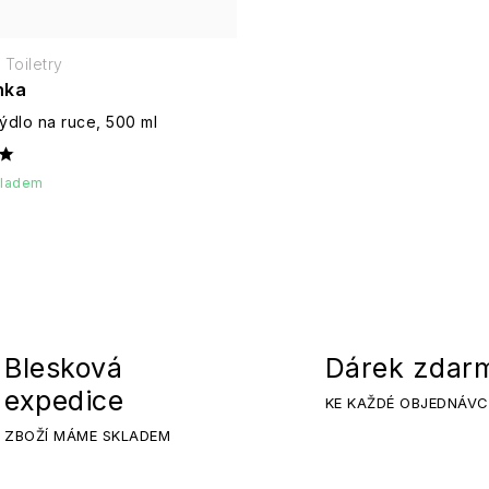
Toiletry
nka
ýdlo na ruce, 500 ml
kladem
Blesková
Dárek zdar
expedice
KE KAŽDÉ OBJEDNÁVC
ZBOŽÍ MÁME SKLADEM