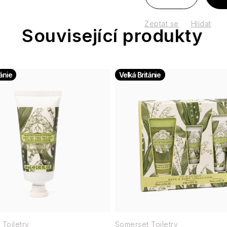
Zeptat se
Hlídat
Související produkty
tánie
Velká Británie
Toiletry
Somerset Toiletry