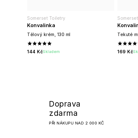
Somerset Toiletry
Somerset 
Konvalinka
Konvali
Tělový krém, 130 ml
Tekuté m
144 Kč
169 Kč
Skladem
S
Doprava
zdarma
PŘI NÁKUPU NAD 2 000 KČ