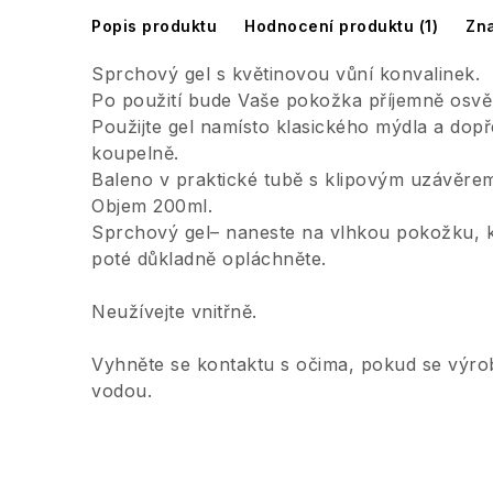
Popis produktu
Hodnocení produktu (1)
Zna
Sprchový gel s květinovou vůní konvalinek.
Po použití bude Vaše pokožka příjemně osvěž
Použijte gel namísto klasického mýdla a dopře
koupelně.
Baleno v praktické tubě s klipovým uzávěre
Objem 200ml.
Sprchový gel– naneste na vlhkou pokožku, k
poté důkladně opláchněte.
Neužívejte vnitřně.
Vyhněte se kontaktu s očima, pokud se výro
vodou.