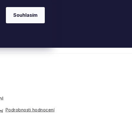
Souhlasím
 kosmetika
Interiérové vůně
Parfémy
Ple
a
ml
Podrobnosti hodnocení
ní