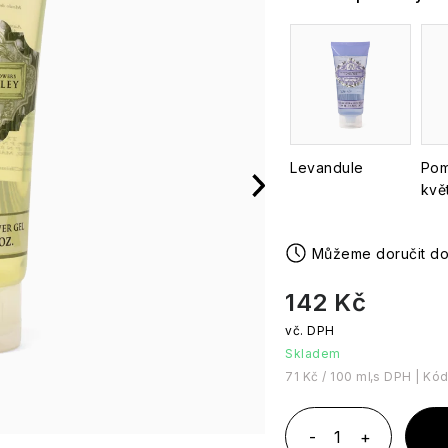
Levandule
Pom
kvě
142 Kč
Skladem
Měrná cena:
71 Kč / 100 ml
Kód