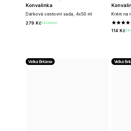
Konvalinka
Konvali
Dárková cestovní sada, 4x50 ml
Krém na 
279 Kč
Skladem
114 Kč
Sk
Velká Británie
Velká Bri