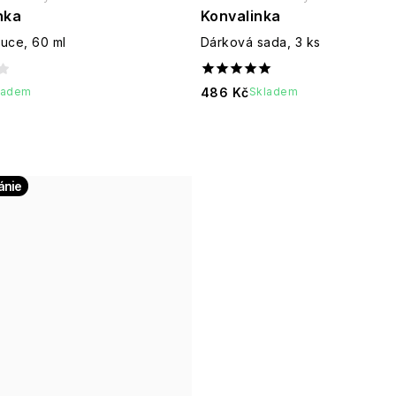
nka
Konvalinka
ruce, 60 ml
Dárková sada, 3 ks
486 Kč
ladem
Skladem
tánie