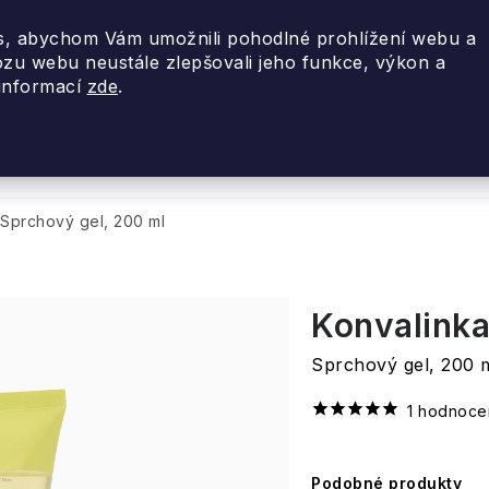
, abychom Vám umožnili pohodlné prohlížení webu a
ozu webu neustále zlepšovali jeho funkce, výkon a
 informací
zde
.
nky 2026
Akce
Designové dárky
Cestovní
Sprchový gel, 200 ml
Konvalink
Sprchový gel, 200 
1 hodnoce
Podobné produkty