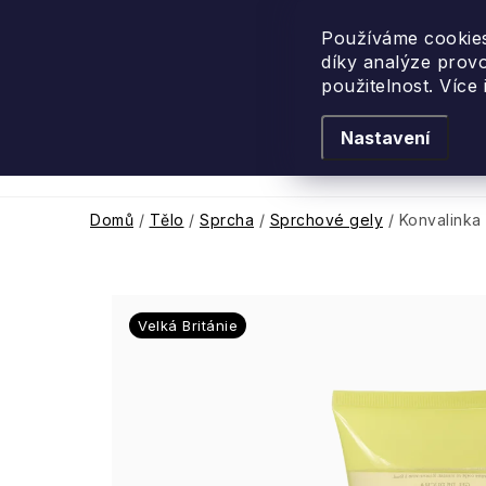
Přejít
na
Používáme cookies
díky analýze prov
obsah
použitelnost. Více
Nastavení
Levandulové léto
Podle vůně
Novi
Domů
/
Tělo
/
Sprcha
/
Sprchové gely
/
Konvalinka
Velká Británie