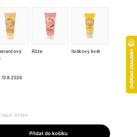
erančový
Růže
Ibiškový květ
t
13.8.2026
 zboží:
92364
Přidat do košíku