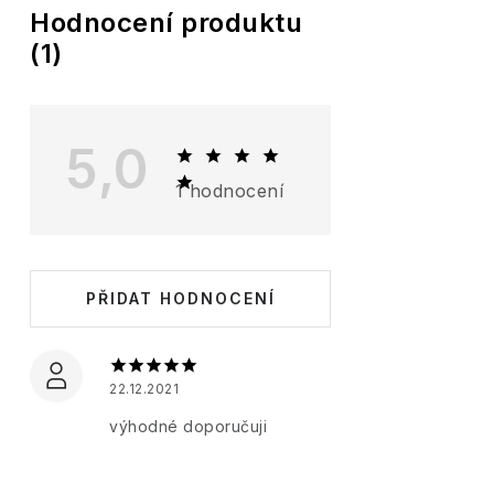
V
Hodnocení produktu
(1)
ý
p
i
5,0
s
1 hodnocení
h
o
d
PŘIDAT HODNOCENÍ
n
o
c
22.12.2021
e
výhodné doporučuji
n