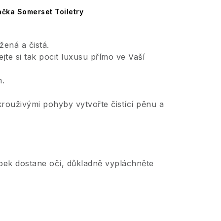
čka Somerset Toiletry
ená a čistá.
jte si tak pocit luxusu přímo ve Vaší
m.
rouživými pohyby vytvořte čistící pěnu a
bek dostane očí, důkladně vypláchněte