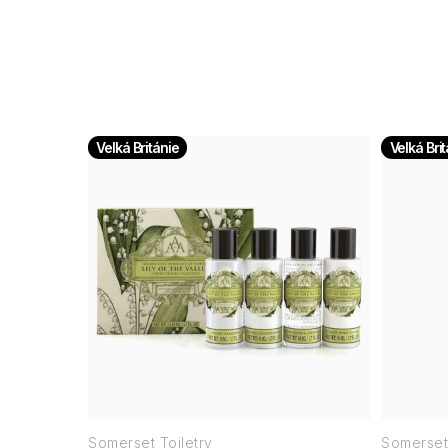
Velká Británie
Velká Bri
Somerset Toiletry
Somerset 