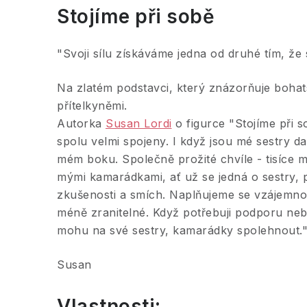
Stojíme při sobě
"Svoji sílu získáváme jedna od druhé tím, že s
Na zlatém podstavci, který znázorňuje bohats
přítelkyněmi.
Autorka
Susan Lordi
o figurce "Stojíme při s
spolu velmi spojeny. I když jsou mé sestry d
mém boku. Společně prožité chvíle - tisíce 
mými kamarádkami, ať už se jedná o sestry, př
zkušenosti a smích. Naplňujeme se vzájemnou
méně zranitelné. Když potřebuji podporu ne
mohu na své sestry, kamarádky spolehnout.
Susan
Vlastnosti: