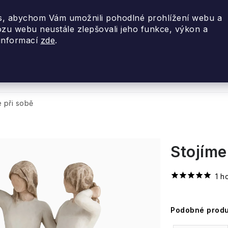
, abychom Vám umožnili pohodlné prohlížení webu a
ozu webu neustále zlepšovali jeho funkce, výkon a
 informací
zde
.
nky 2026
Akce
Designové dárky
Cestovní
e při sobě
Stojíme
1 h
Podobné produ