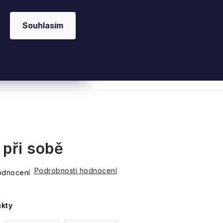
Souhlasím
 kosmetika
Interiérové vůně
Parfémy
Ple
 při sobě
Podrobnosti hodnocení
odnocení
kty