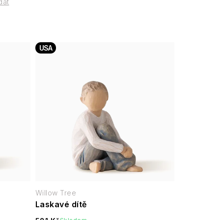
dat
USA
Willow Tree
Laskavé dítě