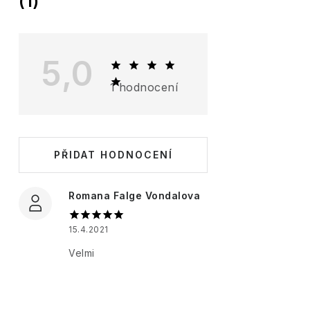
(1)
ý
p
i
5,0
s
1 hodnocení
h
o
d
PŘIDAT HODNOCENÍ
n
o
Romana Falge Vondalova
c
e
15.4.2021
n
Velmi
í