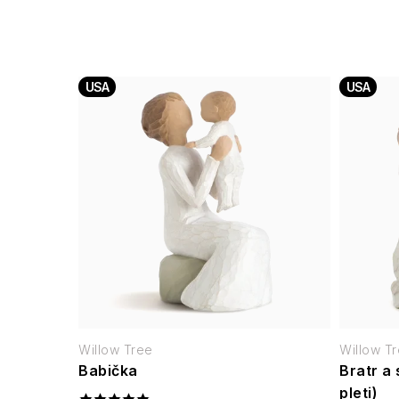
USA
USA
Willow Tree
Willow T
Babička
Bratr a 
pleti)