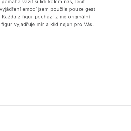
pomáhá vážit si lidí kolem nás, léčit
 vyjádření emocí jsem použila pouze gest
a. Každá z figur pochází z mé originální
igur vyjadřuje mír a klid nejen pro Vás,