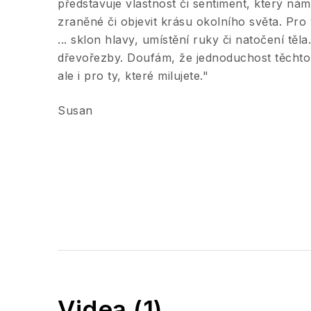
představuje vlastnost či sentiment, který nám 
zraněné či objevit krásu okolního světa. Pro
... sklon hlavy, umístění ruky či natočení těl
dřevořezby. Doufám, že jednoduchost těchto f
ale i pro ty, které milujete."
Susan
Videa (1)