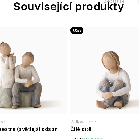
Zeptat se
Hlí
Související produkty
USA
ree
Willow Tree
sestra (světlejší odstín
Čilé dítě