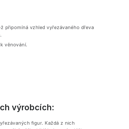
jež připomíná vzhled vyřezávaného dřeva
.
 k věnování.
ch výrobcích:
vyřezávaných figur. Každá z nich