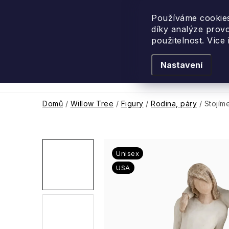
Přejít
na
Používáme cookies
díky analýze prov
obsah
použitelnost. Více
Nastavení
Levandulové léto
Podle vůně
Novi
Domů
/
Willow Tree
/
Figury
/
Rodina, páry
/
Stojím
Unisex
USA