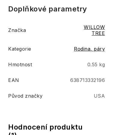
Doplňkové parametry
WILLOW
Značka
TREE
Kategorie
Rodina, páry
Hmotnost
0.55 kg
EAN
638713332196
Původ značky
USA
V
Hodnocení produktu