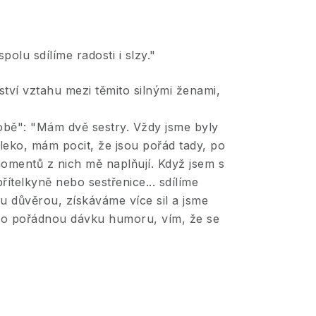
polu sdílíme radosti i slzy."
tví vztahu mezi těmito silnými ženami,
obě": "
Mám dvě sestry. Vždy jsme byly
aleko, mám pocit, že jsou pořád tady, po
momentů z nich mě naplňují. Když jsem s
ítelkyně nebo sestřenice... sdílíme
 důvěrou, získáváme více sil a jsme
bo pořádnou dávku humoru, vím, že se
"