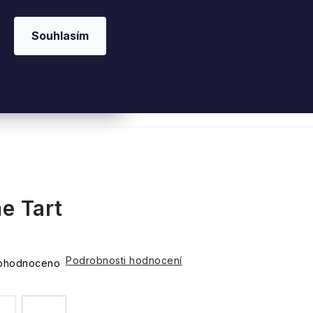
Souhlasím
 kosmetika
Interiérové vůně
Parfémy
Ple
e Tart
Podrobnosti hodnocení
ohodnoceno