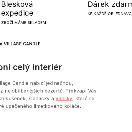
Blesková
Dárek zdar
expedice
KE KAŽDÉ OBJEDNÁVC
ZBOŽÍ MÁME SKLADEM
a VILLAGE CANDLE
ní celý interiér
llage Candle nabízí jedinečnou,
z nejoblíbenějších dezertů. Překvapí Vás
ých sušenek, šlehačky a
vanilky
, které se
vě upečeného limetkového koláče.
a