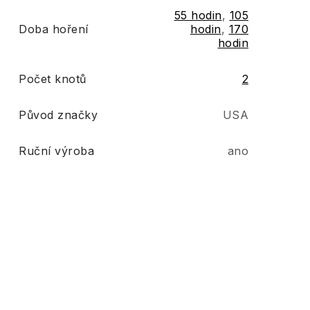
55 hodin
,
105
Doba hoření
hodin
,
170
hodin
Počet knotů
2
Původ značky
USA
Ruční výroba
ano