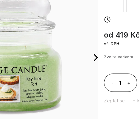
od
419 K
Zvolte variantu
Měrná cena:
Zeptat se
Hlí