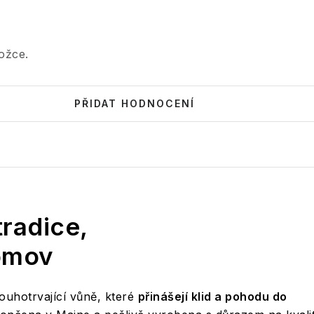
ožce.
PŘIDAT HODNOCENÍ
radice,
omov
uhotrvající vůně, které
přinášejí klid a pohodu do