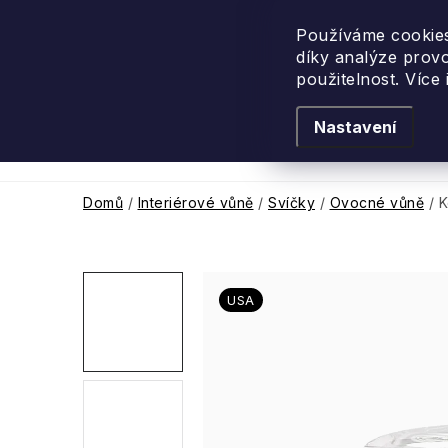
Přejít
na
Používáme cookies
díky analýze prov
obsah
použitelnost. Více
Nastavení
Levandulové léto
Podle vůně
Novi
Domů
/
Interiérové vůně
/
Svíčky
/
Ovocné vůně
/
K
USA