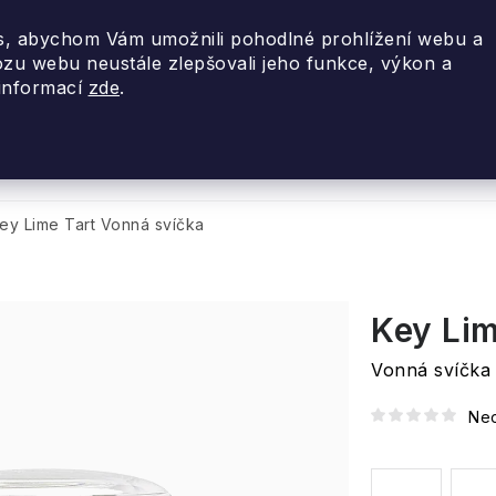
, abychom Vám umožnili pohodlné prohlížení webu a
ozu webu neustále zlepšovali jeho funkce, výkon a
 informací
zde
.
nky 2026
Akce
Designové dárky
Cestovní
ey Lime Tart
Vonná svíčka
Key Lim
Vonná svíčka
Ne