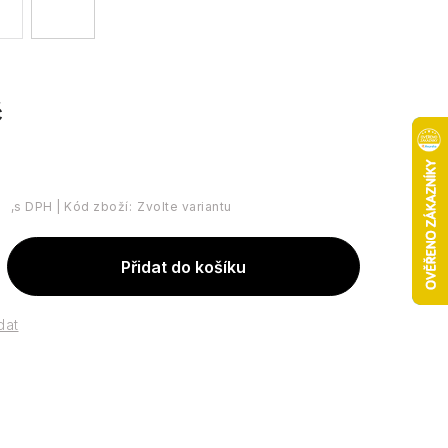
č
Kód zboží:
Zvolte variantu
Přidat do košíku
dat