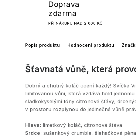
Doprava
zdarma
PŘI NÁKUPU NAD 2 000 KČ
Popis produktu
Hodnocení produktu
Značk
Šťavnatá vůně, která provo
Dobrý a chutný koláč ocení každý! Svíčka Vi
limitovanou vůni, která vzdává hold jednomu 
sladkokyselými tóny citronové šťávy, drcen
v prostoru rozplynou do jedinečné vůně prá
Hlava:
limetkový koláč, citronová šťáva
Srdce:
sušenkový crumble, šlehačková pěn