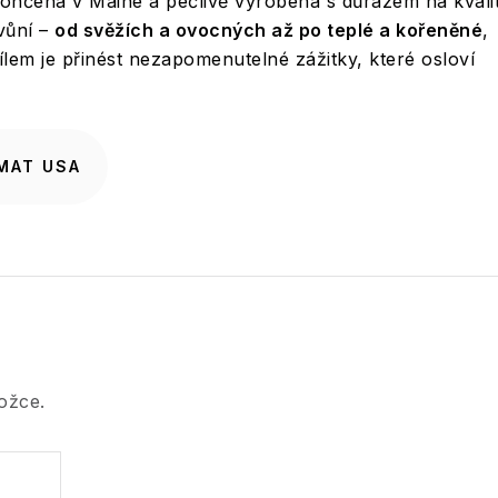
končena v Maine a pečlivě vyrobena s důrazem na kvali
 vůní –
od svěžích a ovocných až po teplé a kořeněné
,
ílem je přinést nezapomenutelné zážitky, které osloví
MAT USA
ožce.