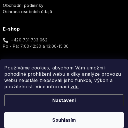
Dárkové
Provence
Obchodní podmínky
sady
La
Božská
v
Ochrana osobních údajů
Purple
Mandlový
Ronde
oliva
L'Erbolario
celofánu
Rose
květ
de
-
&
Fleurs
Olivový
E-shop
moringa
Marseillská
Sweet
Leone
dotek
mýdla
Poppy
1857
přírody
+420 731 733 062
Lover
a
Tuhá
Po - Pá: 7:00-12:30 a 13:00-15:30
luxusu
mýdla
Péče
Sun
Le
Sweet
o
Creams
Petit
sixteen
tělo
Olivier
Pomerančový
Sprchové
Používáme cookies, abychom Vám umožnili
květ
Spojte se s námi
krémy
Verbena
pohodlné prohlížení webu a díky analýze provozu
-
J.S
a
Les
Svěží
webu neustále zlepšovali jeho funkce, výkon a
Magnetic
gely
Petits
květinová
použitelnost. Více informací
White
zde
.
Plaisirs
sladkost
Iris
Rocky
Tekutá
Nastavení
Man
mýdla
LOVEA
Levandule
Claude
Sexy
Deodoranty
Monet
MR.
Tajemství
Souhlasím
Boy
Copyright 2026
Fragonito.cz
. Všechna práva vyhrazena.
jasmínu
Vytvořil Shoptet