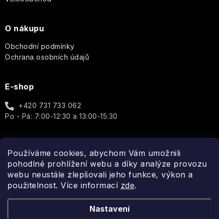
Vůně
O
suchou
Terre
plná
Ledové
na
Dárkové
PLEŤ
pokožku)
d'Oc
vášně
čaje
textil
sady
a
O nákupu
energie
PÉČE
CALM
The
Vánoční
Obchodní podmínky
Jaro
O
Andělé
V+
Olphactory
čaje
VLASY
Ochrana osobních údajů
(pro
a
citlivou
Podzim
dárkové
Rodina
Podle
pokožku)
The
sady
KOSMETICKÉ
typu
E-shop
Retreat
DOPLŇKY
produktu
Vánoce
Láska
REPAR
-
+420 731 733 062
Doplňky
a
V+
Yardley
The
a
Zralá
zamilovaní
Po - Pá: 7:00-12:30 a 13:00-15:30
(pro
Solution
Ostatní
příslušenství
pleť
atopickou
Konvalinka
pokožku)
Květiny
-
theBalm
Interiérové
Citlivá
Používáme cookies, abychom Vám umožnili
Čistá,
Spojte se s námi
vůně
pleť
pohodlné prohlížení webu a díky analýze provozu
svěží,
Krabičky
a
UpCircle
jarní
webu neustále zlepšovali jeho funkce, výkon a
doplňky
lehkost
použitelnost. Více informací
Pleť
zde
.
Závěsné
se
VENDOME
figury
sklonem
Anglická
Nastavení
k
levandule