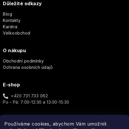
t
Cosmos
Důležité odkazy
&
í
Co.
Pro
Blog
Basic
ženy
Au
Kontakty
Lait
Q+A
Kariéra
Well-
Unisex
Velkoobchod
being
Thistle
Elegance
Real
&
-
Shaving
Doplňky
O nákupu
Black
Porcelain
Dotek
Co.
Pepper
luxusu
Obchodní podmínky
v
Cheerful
Reluz
Ochrana osobních údajů
každé
Sea
kapce
Kelp
Garden
ROOT
Aromas
E-shop
PERFECT
Artesanales
Golden
Wild
de
girl
Aromatic
+420 731 733 062
Heather
Elements
Antigua
-
Candle
ROURA
Po - Pá: 7:00-12:30 a 13:00-15:30
Každá
kapka
Oakmoss
Modern
Tropical
Arabian
rozzáří
Scandinavian
Classics
Fruits
Nights
Vaši
Biolabs
Používáme cookies, abychom Vám umožnili
Honey
auru
Spojte se s námi